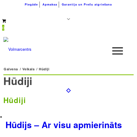
Piegāde
Apmaksa
Garantija un Preču atgriešana
+371 26183180
info@volmarcentrs.lv
0
Galvena
/
Veikals
/
Hūdiji
Hūdiji
Hūdiji
Hūdijs – Ar visu apmierināts