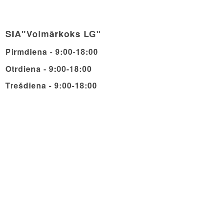
SIA"Volmārkoks LG"
Pirmdiena - 9:00-18:00
Otrdiena - 9:00-18:00
Trešdiena - 9:00-18:00
Ceturdiena - 9:00-18:00
Piektdiena - 9:00-18:00
Sestdiena - 9:00-14:00
Svētdiena - Brīvdiena
© Copyright - Volmarcentrs