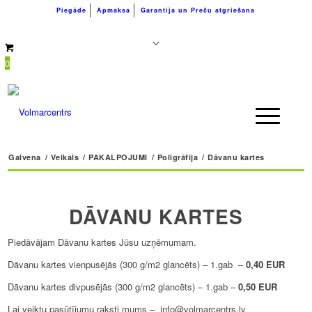
Piegāde
Apmaksa
Garantija un Preču atgriešana
+371 26183180
info@volmarcentrs.lv
0
Galvena
/
Veikals
/
PAKALPOJUMI
/
Poligrāfija
/
Dāvanu kartes
DĀVANU KARTES
Piedāvājam Dāvanu kartes Jūsu uzņēmumam.
Dāvanu kartes vienpusējās (300 g/m2 glancēts) – 1.gab –
0,40 EUR
Dāvanu kartes divpusējās (300 g/m2 glancēts) – 1.gab –
0,50 EUR
Lai veiktu pasūtījumu raksti mums – info@volmarcentrs.lv