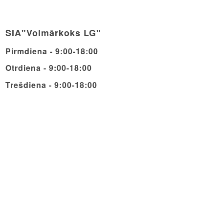
SIA"Volmārkoks LG"
Pirmdiena - 9:00-18:00
Otrdiena - 9:00-18:00
Trešdiena - 9:00-18:00
Ceturdiena - 9:00-18:00
Piektdiena - 9:00-18:00
Sestdiena - 9:00-14:00
Svētdiena - Brīvdiena
© Copyright - Volmarcentrs