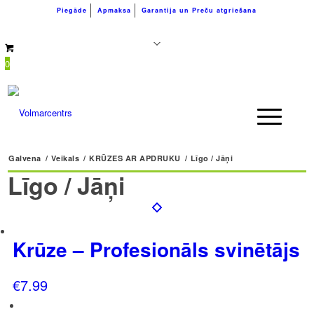
Piegāde
Apmaksa
Garantija un Preču atgriešana
+371 26183180
info@volmarcentrs.lv
0
Galvena
/
Veikals
/
KRŪZES AR APDRUKU
/
Līgo / Jāņi
Līgo / Jāņi
Krūze – Profesionāls svinētājs
€
7.99