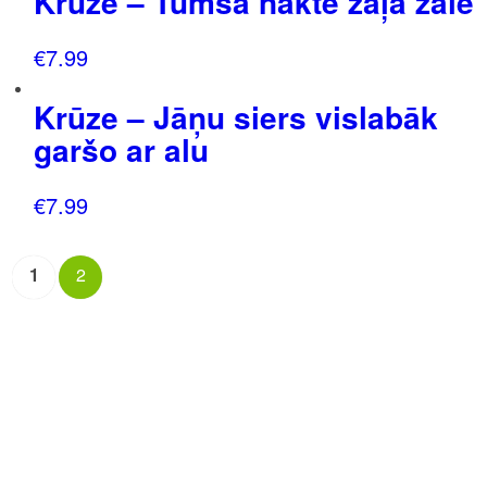
Krūze – Tumša nakte zaļa zāle
€
7.99
Krūze – Jāņu siers vislabāk
garšo ar alu
€
7.99
1
2