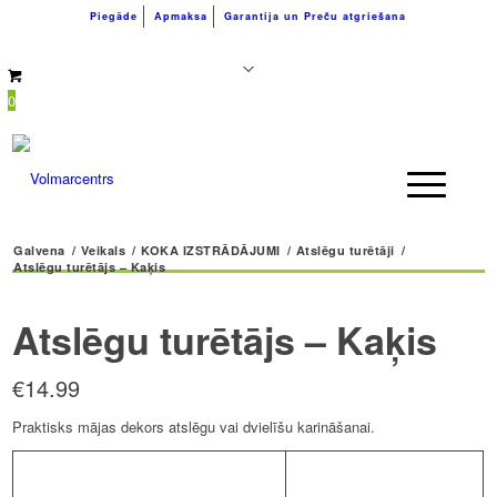
Piegāde
Apmaksa
Garantija un Preču atgriešana
+371 26183180
info@volmarcentrs.lv
0
Galvena
/
Veikals
/
KOKA IZSTRĀDĀJUMI
/
Atslēgu turētāji
/
Atslēgu turētājs – Kaķis
Atslēgu turētājs – Kaķis
€
14.99
Praktisks mājas dekors atslēgu vai dvielīšu karināšanai.