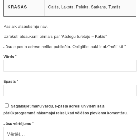
KRĀSAS
Gaišs, Lakots, Pelēks, Sarkans, Tumšs
Pašlaik atsauksmju nav.
Uzraksti atsauksmi pirmais par “Atslēgu turētājs – Kaķis”
Jūsu e-pasta adrese netiks publicēta.
Obligātie lauki ir atzīmēti kā
*
*
Vārds
*
Epasts
Saglabājiet manu vārdu, e-pasta adresi un vietni šajā
pārlūkprogrammā nākamajai reizei, kad vēlēšos pievienot komentāru.
*
Jūsu vērtējums