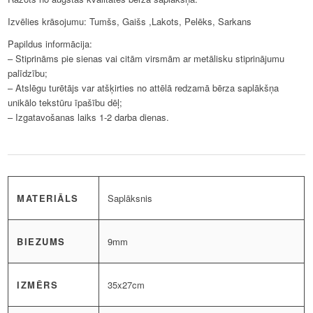
Izvēlies krāsojumu: Tumšs, Gaišs ,Lakots, Pelēks, Sarkans
Papildus informācija:
– Stiprināms pie sienas vai citām virsmām ar metālisku stiprinājumu
palīdzību;
– Atslēgu turētājs var atšķirties no attēlā redzamā bērza saplākšņa
unikālo tekstūru īpašību dēļ;
– Izgatavošanas laiks 1-2 darba dienas.
MATERIĀLS
Saplāksnis
BIEZUMS
9mm
IZMĒRS
35x27cm