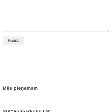
Mēs pieņemam
SIA"Volmārkoks LG"