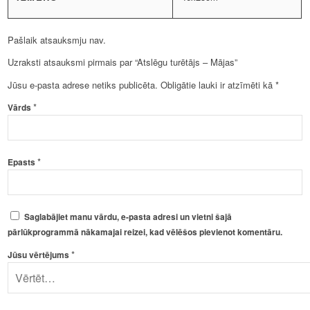
Pašlaik atsauksmju nav.
Uzraksti atsauksmi pirmais par “Atslēgu turētājs – Mājas”
Jūsu e-pasta adrese netiks publicēta.
Obligātie lauki ir atzīmēti kā
*
*
Vārds
*
Epasts
Saglabājiet manu vārdu, e-pasta adresi un vietni šajā
pārlūkprogrammā nākamajai reizei, kad vēlēšos pievienot komentāru.
*
Jūsu vērtējums