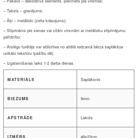
– Pakavs – dekoratīvs elements, pielīmēts pie virsmas;
– Teksts – gravējums;
– Āķi – metāliski (zelta krāsojums);
– Stiprināms pie sienas vai citām virsmām ar metālisku stiprinājumu
palīdzību;
– Atslēgu turētājs var atšķirties no attēlā redzamā bērza saplākšņa
unikālo tekstūru īpašību dēļ;
– Izgatavošanas laiks 1-2 darba dienas.
MATERIĀLS
Saplāksnis
BIEZUMS
9mm
APSTRĀDE
Lakots
IZMĒRS
46x23cm