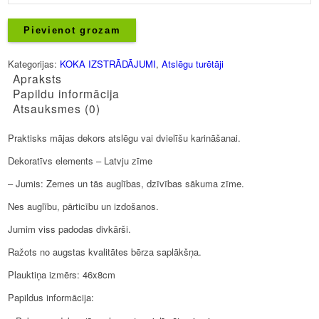
-
Mājas
Pievienot grozam
daudzums
Kategorijas:
KOKA IZSTRĀDĀJUMI
,
Atslēgu turētāji
Apraksts
Papildu informācija
Atsauksmes (0)
Praktisks mājas dekors atslēgu vai dvielīšu karināšanai.
Dekoratīvs elements – Latvju zīme
– Jumis: Zemes un tās auglības, dzīvības sākuma zīme.
Nes auglību, pārticību un izdošanos.
Jumim viss padodas divkārši.
Ražots no augstas kvalitātes bērza saplākšņa.
Plauktiņa izmērs: 46x8cm
Papildus informācija: