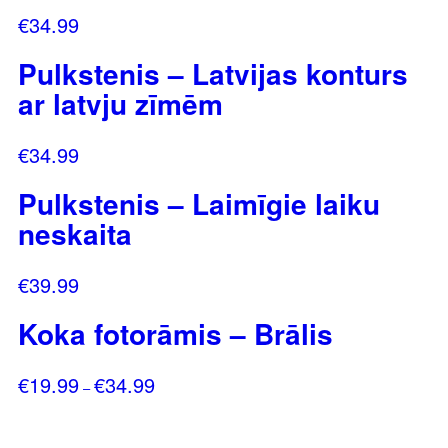
€
34.99
Pulkstenis – Latvijas konturs
ar latvju zīmēm
€
34.99
Pulkstenis – Laimīgie laiku
neskaita
€
39.99
Koka fotorāmis – Brālis
€
19.99
€
34.99
Price
–
range:
€19.99
through