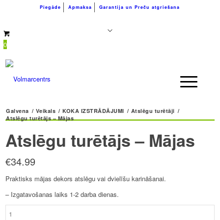
Piegāde
Apmaksa
Garantija un Preču atgriešana
+371 26183180
info@volmarcentrs.lv
0
Galvena
/
Veikals
/
KOKA IZSTRĀDĀJUMI
/
Atslēgu turētāji
/
Atslēgu turētājs – Mājas
Atslēgu turētājs – Mājas
€
34.99
Praktisks mājas dekors atslēgu vai dvielīšu karināšanai.
– Izgatavošanas laiks 1-2 darba dienas.
Atslēgu
turētājs