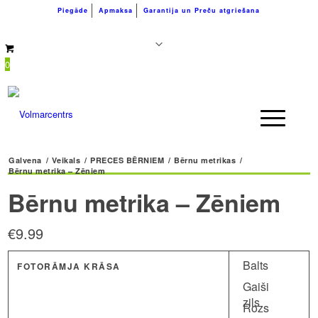
Piegāde
Apmaksa
Garantija un Preču atgriešana
+371 26183180
info@volmarcentrs.lv
0
Galvena
/
Veikals
/
PRECES BĒRNIEM
/
Bērnu metrikas
/
Bērnu metrika – Zēniem
Bērnu metrika – Zēniem
€
9.99
Balts
FOTORĀMJA KRĀSA
Gaiši
zils
Rozs