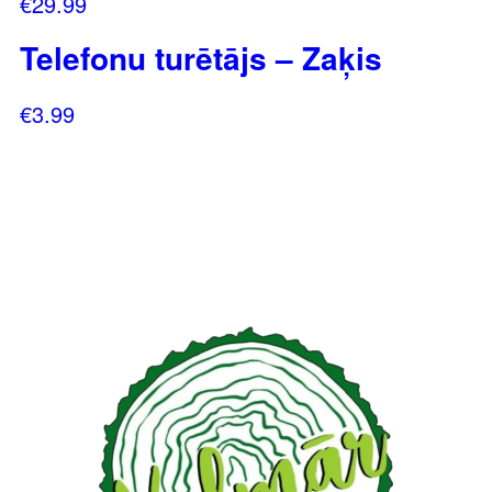
€
29.99
Telefonu turētājs – Zaķis
€
3.99