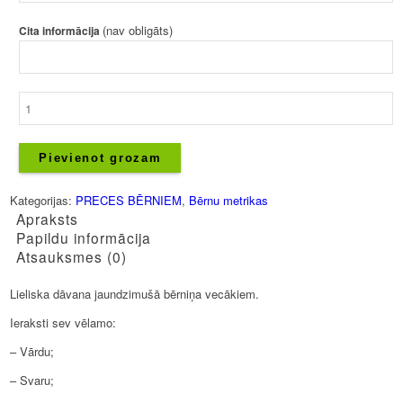
(nav obligāts)
Cita informācija
Bērnu
metrika
-
Zēniem
Pievienot grozam
daudzums
Kategorijas:
PRECES BĒRNIEM
,
Bērnu metrikas
Apraksts
Papildu informācija
Atsauksmes (0)
Lieliska dāvana jaundzimušā bērniņa vecākiem.
Ieraksti sev vēlamo:
– Vārdu;
– Svaru;