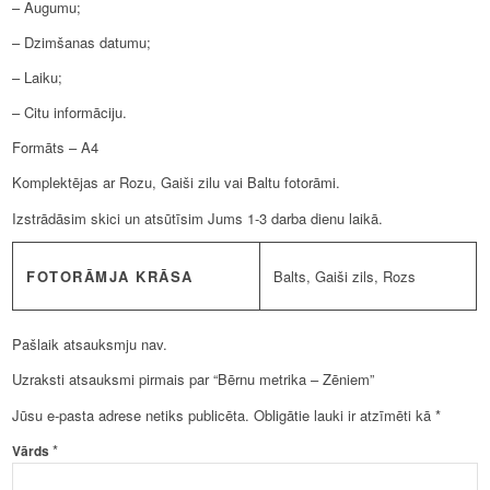
– Augumu;
– Dzimšanas datumu;
– Laiku;
– Citu informāciju.
Formāts – A4
Komplektējas ar Rozu, Gaiši zilu vai Baltu fotorāmi.
Izstrādāsim skici un atsūtīsim Jums 1-3 darba dienu laikā.
FOTORĀMJA KRĀSA
Balts, Gaiši zils, Rozs
Pašlaik atsauksmju nav.
Uzraksti atsauksmi pirmais par “Bērnu metrika – Zēniem”
Jūsu e-pasta adrese netiks publicēta.
Obligātie lauki ir atzīmēti kā
*
*
Vārds