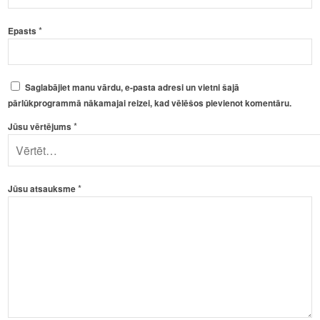
*
Epasts
Saglabājiet manu vārdu, e-pasta adresi un vietni šajā
pārlūkprogrammā nākamajai reizei, kad vēlēšos pievienot komentāru.
*
Jūsu vērtējums
*
Jūsu atsauksme