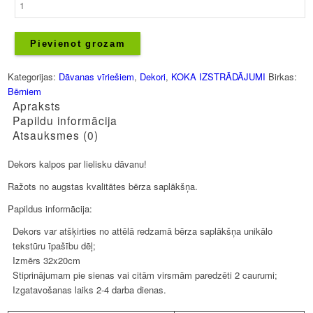
-
Garāžas
karalis
Pievienot grozam
daudzums
Kategorijas:
Dāvanas vīriešiem
,
Dekori
,
KOKA IZSTRĀDĀJUMI
Birkas:
Bērniem
Apraksts
Papildu informācija
Atsauksmes (0)
Dekors kalpos par lielisku dāvanu!
Ražots no augstas kvalitātes bērza saplākšņa.
Papildus informācija:
Dekors var atšķirties no attēlā redzamā bērza saplākšņa unikālo
tekstūru īpašību dēļ;
Izmērs 32x20cm
Stiprinājumam pie sienas vai citām virsmām paredzēti 2 caurumi;
Izgatavošanas laiks 2-4 darba dienas.