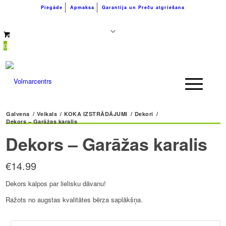
Piegāde
Apmaksa
Garantija un Preču atgriešana
+371 26183180
info@volmarcentrs.lv
0
Galvena
/
Veikals
/
KOKA IZSTRĀDĀJUMI
/
Dekori
/
Dekors – Garāžas karalis
Dekors – Garāžas karalis
€
14.99
Dekors kalpos par lielisku dāvanu!
Ražots no augstas kvalitātes bērza saplākšņa.
Dekors