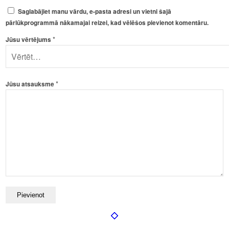
Saglabājiet manu vārdu, e-pasta adresi un vietni šajā
pārlūkprogrammā nākamajai reizei, kad vēlēšos pievienot komentāru.
*
Jūsu vērtējums
*
Jūsu atsauksme