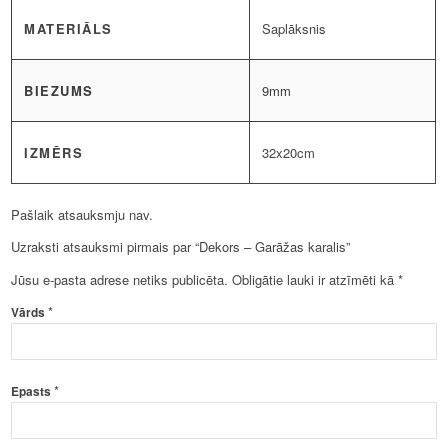
MATERIĀLS
Saplāksnis
BIEZUMS
9mm
IZMĒRS
32x20cm
Pašlaik atsauksmju nav.
Uzraksti atsauksmi pirmais par “Dekors – Garāžas karalis”
Jūsu e-pasta adrese netiks publicēta.
Obligātie lauki ir atzīmēti kā
*
*
Vārds
*
Epasts