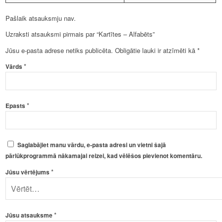
Pašlaik atsauksmju nav.
Uzraksti atsauksmi pirmais par “Kartītes – Alfabēts”
Jūsu e-pasta adrese netiks publicēta.
Obligātie lauki ir atzīmēti kā
*
*
Vārds
*
Epasts
Saglabājiet manu vārdu, e-pasta adresi un vietni šajā
pārlūkprogrammā nākamajai reizei, kad vēlēšos pievienot komentāru.
*
Jūsu vērtējums
*
Jūsu atsauksme