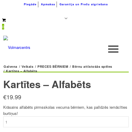
Piegāde
Apmaksa
Garantija un Preču atgriešana
+371 26183180
info@volmarcentrs.lv
0
Galvena
/
Veikals
/
PRECES BĒRNIEM
/
Bērnu attīstošās spēles
/
Kartītes – Alfabēts
Kartītes – Alfabēts
€
19.99
Krāsains alfabēts pirmsskolas vecuma bērniem, kas palīdzēs iemācīties
burtiņus!
Kartītes
-
Alfabēts