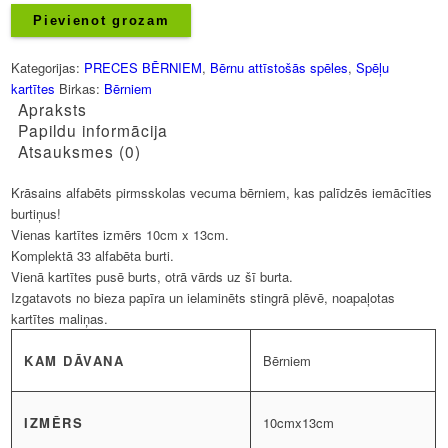
daudzums
Pievienot grozam
Kategorijas:
PRECES BĒRNIEM
,
Bērnu attīstošās spēles
,
Spēļu
kartītes
Birkas:
Bērniem
Apraksts
Papildu informācija
Atsauksmes (0)
Krāsains alfabēts pirmsskolas vecuma bērniem, kas palīdzēs iemācīties
burtiņus!
Vienas kartītes izmērs 10cm x 13cm.
Komplektā 33 alfabēta burti.
Vienā kartītes pusē burts, otrā vārds uz šī burta.
Izgatavots no bieza papīra un ielaminēts stingrā plēvē, noapaļotas
kartītes maliņas.
KAM DĀVANA
Bērniem
IZMĒRS
10cmx13cm