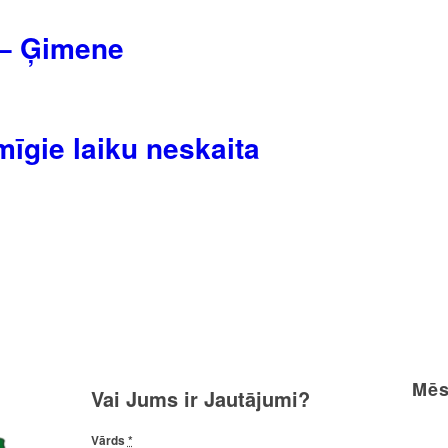
 – Ģimene
mīgie laiku neskaita
Mēs
Vai Jums ir Jautājumi?
Vārds
*