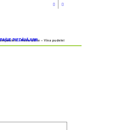
info@volmarcentrs.lv
ĪPAŠIE PIEDĀVĀJUMI
ravējumiem
/
Koka lādīte – Vīna pudelei