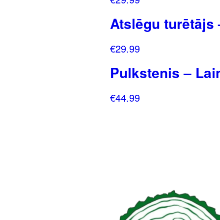
Atslēgu turētājs
€
29.99
Pulkstenis – Lai
€
44.99