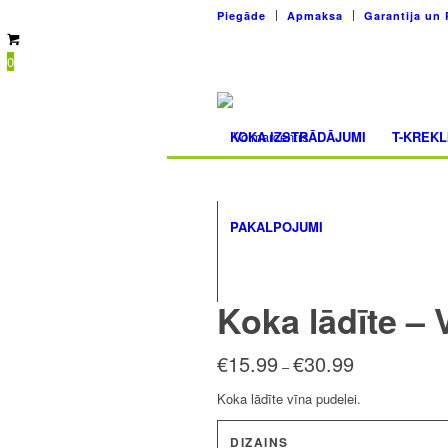
Piegāde
Apmaksa
Garantija un 
0
KOKA IZSTRĀDĀJUMI
T-KREKL
PAKALPOJUMI
Koka lādīte – 
€
15.99
€
30.99
Price
–
range:
Koka lādīte vīna pudelei.
€15.99
through
DIZAINS
€30.99