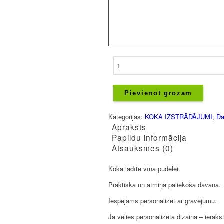
Koka
lādīte
-
Vīna
Pievienot grozam
pudelei
daudzums
Kategorijas:
KOKA IZSTRĀDĀJUMI
,
Dā
Apraksts
Papildu informācija
Atsauksmes (0)
Koka lādīte vīna pudelei.
Praktiska un atmiņā paliekoša dāvana.
Iespējams personalizēt ar gravējumu.
Ja vēlies personalizēta dizaina – ieraks