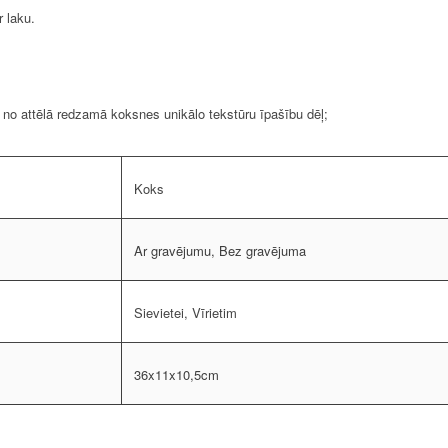
r laku.
s no attēlā redzamā koksnes unikālo tekstūru īpašību dēļ;
Koks
Ar gravējumu, Bez gravējuma
Sievietei, Vīrietim
36x11x10,5cm