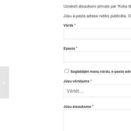
Uzraksti atsauksmi pirmais par “Koka lā
Jūsu e-pasta adrese netiks publicēta.
O
*
Vārds
*
Epasts
Saglabājiet manu vārdu, e-pasta adr
*
Jūsu vērtējums
Koka lādīte – Mazā – 2
*
Jūsu atsauksme