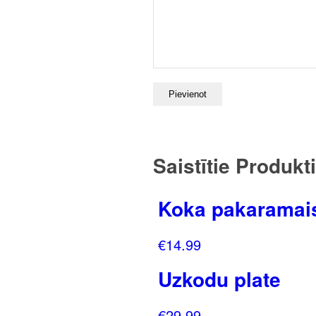
Saistītie Produkti
Koka pakaramai
€
14.99
Uzkodu plate
€
29.99