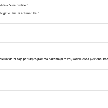
dīte – Vīna pudelei”
bligātie lauki ir atzīmēti kā
*
esi un vietni šajā pārlūkprogrammā nākamajai reizei, kad vēlēšos pievienot ko