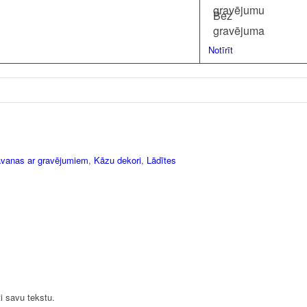
gravējumu
Bez
gravējuma
Notīrīt
vanas ar gravējumiem
,
Kāzu dekori
,
Lādītes
ti savu tekstu.