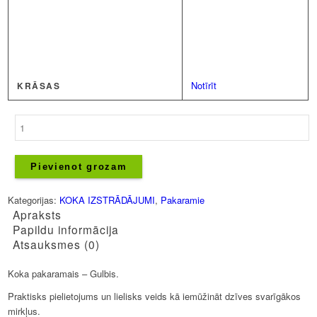
Notīrīt
KRĀSAS
Koka
pakaramais
-
Gulbis
Pievienot grozam
daudzums
Kategorijas:
KOKA IZSTRĀDĀJUMI
,
Pakaramie
Apraksts
Papildu informācija
Atsauksmes (0)
Koka pakaramais – Gulbis.
Praktisks pielietojums un lielisks veids kā iemūžināt dzīves svarīgākos
mirkļus.