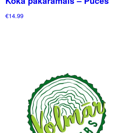
Koka pakaramais – Pūces
€
14.99