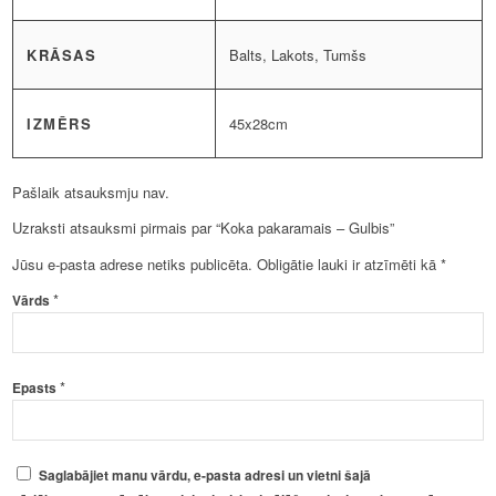
KRĀSAS
Balts, Lakots, Tumšs
IZMĒRS
45x28cm
Pašlaik atsauksmju nav.
Uzraksti atsauksmi pirmais par “Koka pakaramais – Gulbis”
Jūsu e-pasta adrese netiks publicēta.
Obligātie lauki ir atzīmēti kā
*
*
Vārds
*
Epasts
Saglabājiet manu vārdu, e-pasta adresi un vietni šajā