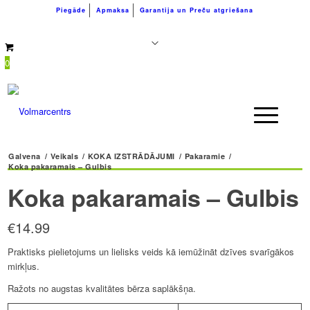
Piegāde
Apmaksa
Garantija un Preču atgriešana
+371 26183180
info@volmarcentrs.lv
0
Galvena
/
Veikals
/
KOKA IZSTRĀDĀJUMI
/
Pakaramie
/
Koka pakaramais – Gulbis
Koka pakaramais – Gulbis
€
14.99
Praktisks pielietojums un lielisks veids kā iemūžināt dzīves svarīgākos
mirkļus.
Ražots no augstas kvalitātes bērza saplākšņa.