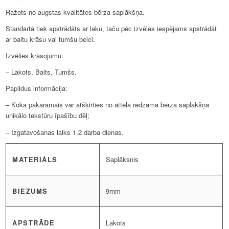
Ražots no augstas kvalitātes bērza saplākšņa.
Standartā tiek apstrādāts ar laku, taču pēc izvēles iespējams apstrādāt
ar baltu krāsu vai tumšu beici.
Izvēlies krāsojumu:
– Lakots, Balts, Tumšs.
Papildus informācija:
– Koka pakaramais var atšķirties no attēlā redzamā bērza saplākšņa
unikālo tekstūru īpašību dēļ;
– Izgatavošanas laiks 1-2 darba dienas.
MATERIĀLS
Saplāksnis
BIEZUMS
9mm
APSTRĀDE
Lakots