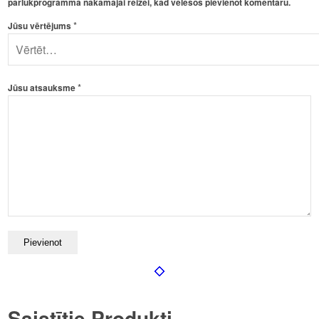
pārlūkprogrammā nākamajai reizei, kad vēlēšos pievienot komentāru.
*
Jūsu vērtējums
*
Jūsu atsauksme
Saistītie Produkti