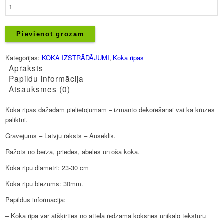
Koka
ripas
-
Lielās
Pievienot grozam
ar
gravējumu
Kategorijas:
KOKA IZSTRĀDĀJUMI
,
Koka ripas
daudzums
Apraksts
Papildu informācija
Atsauksmes (0)
Koka ripas dažādām pielietojumam – izmanto dekorēšanai vai kā krūzes
paliktni.
Gravējums – Latvju raksts – Auseklis.
Ražots no bērza, priedes, ābeles un oša koka.
Koka ripu diametri: 23-30 cm
Koka ripu biezums: 30mm.
Papildus informācija:
– Koka ripa var atšķirties no attēlā redzamā koksnes unikālo tekstūru