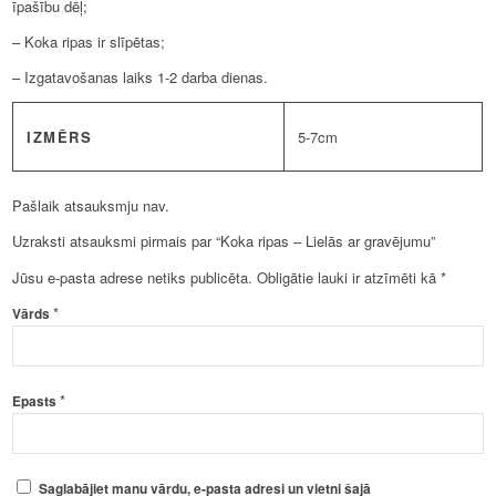
īpašību dēļ;
– Koka ripas ir slīpētas;
– Izgatavošanas laiks 1-2 darba dienas.
IZMĒRS
5-7cm
Pašlaik atsauksmju nav.
Uzraksti atsauksmi pirmais par “Koka ripas – Lielās ar gravējumu”
Jūsu e-pasta adrese netiks publicēta.
Obligātie lauki ir atzīmēti kā
*
*
Vārds
*
Epasts
Saglabājiet manu vārdu, e-pasta adresi un vietni šajā