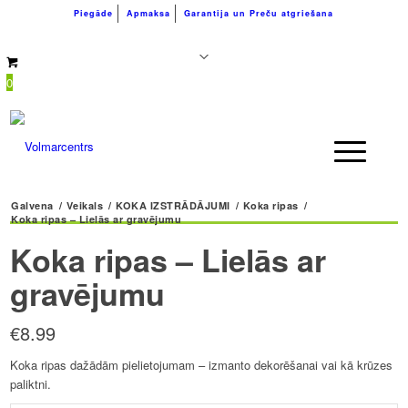
Piegāde
Apmaksa
Garantija un Preču atgriešana
+371 26183180
info@volmarcentrs.lv
0
Galvena
/
Veikals
/
KOKA IZSTRĀDĀJUMI
/
Koka ripas
/
Koka ripas – Lielās ar gravējumu
Koka ripas – Lielās ar
gravējumu
€
8.99
Koka ripas dažādām pielietojumam – izmanto dekorēšanai vai kā krūzes
paliktni.