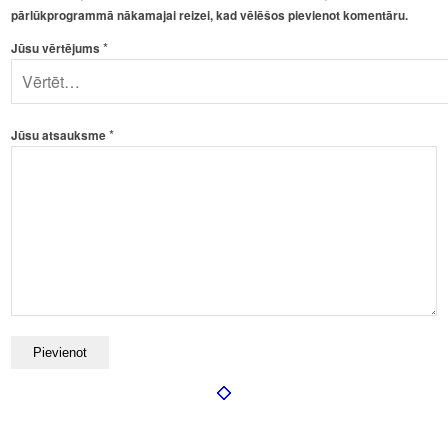
pārlūkprogrammā nākamajai reizei, kad vēlēšos pievienot komentāru.
*
Jūsu vērtējums
*
Jūsu atsauksme