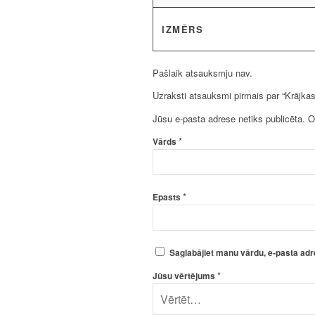
IZMĒRS
Pašlaik atsauksmju nav.
Uzraksti atsauksmi pirmais par “Krājka
Jūsu e-pasta adrese netiks publicēta.
O
*
Vārds
*
Epasts
Saglabājiet manu vārdu, e-pasta adr
*
Jūsu vērtējums