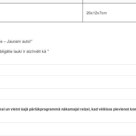
20x12x7cm
se – Jaunam auto!”
bligātie lauki ir atzīmēti kā
*
esi un vietni šajā pārlūkprogrammā nākamajai reizei, kad vēlēšos pievienot ko