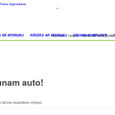
+371 26183180
Preču atgriešana
I AR APDRUKU
KRŪZES AR APDRUKU
DĀVANU KOMPLEKTI
Galvena
/
Veikals
/
KOKA IZSTRĀDĀJUMI
unam auto!
u dzīves skaistākos mirkļus!