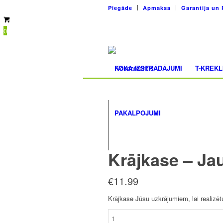
Piegāde
Apmaksa
Garantija un 
0
KOKA IZSTRĀDĀJUMI
T-KREKL
PAKALPOJUMI
Krājkase – Ja
€
11.99
Krājkase Jūsu uzkrājumiem, lai realizēt
Krājkase