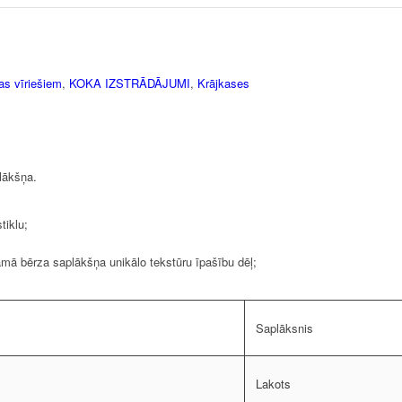
s vīriešiem
,
KOKA IZSTRĀDĀJUMI
,
Krājkases
lākšņa.
tiklu;
zamā bērza saplākšņa unikālo tekstūru īpašību dēļ;
Saplāksnis
Lakots