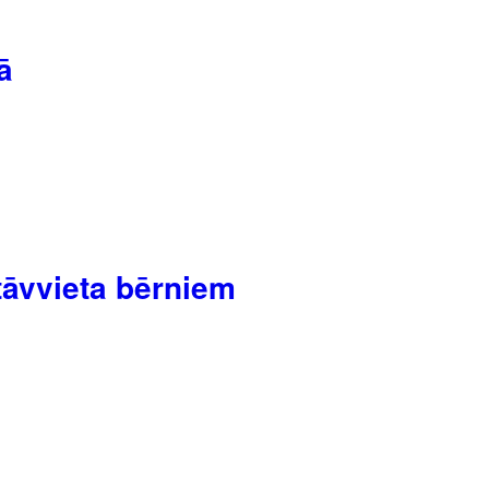
ā
tāvvieta bērniem