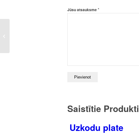
*
Jūsu atsauksme
Krājkase – Sapņu
mocim!
Saistītie Produkti
Uzkodu plate