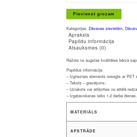
-
Jaunam
auto!
Pievienot grozam
daudzums
Kategorijas:
Dāvanas sievietēm
,
Dāvana
Apraksts
Papildu informācija
Atsauksmes (0)
Ražots no augstas kvalitātes bērza sap
Papildus informācija:
– Izgrieztais elements nosegts ar PET s
– Teksts – gravējums;
– Uzraksts var atšķirties no attēlā red
– Izgatavošanas laiks 1-2 darba dienas.
MATERIĀLS
APSTRĀDE