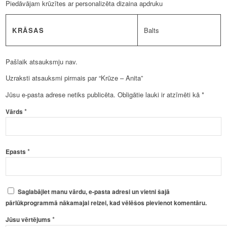
Piedāvājam krūzītes ar personalizēta dizaina apdruku
KRĀSAS
Balts
Pašlaik atsauksmju nav.
Uzraksti atsauksmi pirmais par “Krūze – Anita”
Jūsu e-pasta adrese netiks publicēta.
Obligātie lauki ir atzīmēti kā
*
*
Vārds
*
Epasts
Saglabājiet manu vārdu, e-pasta adresi un vietni šajā
pārlūkprogrammā nākamajai reizei, kad vēlēšos pievienot komentāru.
*
Jūsu vērtējums