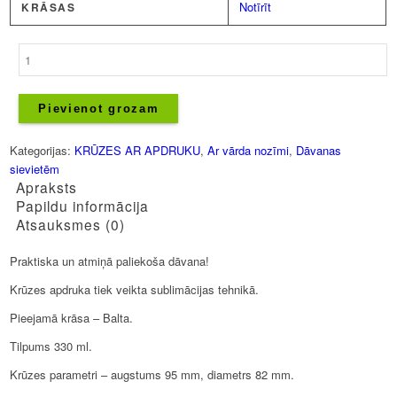
Notīrīt
KRĀSAS
Krūze
-
Anita
daudzums
Pievienot grozam
Kategorijas:
KRŪZES AR APDRUKU
,
Ar vārda nozīmi
,
Dāvanas
sievietēm
Apraksts
Papildu informācija
Atsauksmes (0)
Praktiska un atmiņā paliekoša dāvana!
Krūzes apdruka tiek veikta sublimācijas tehnikā.
Pieejamā krāsa – Balta.
Tilpums 330 ml.
Krūzes parametri – augstums 95 mm, diametrs 82 mm.