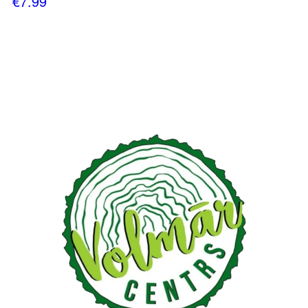
€
7.99