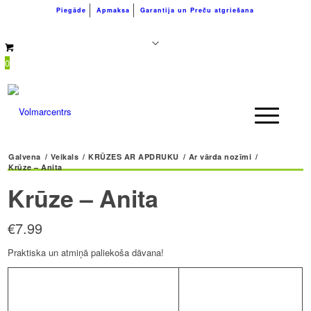
Piegāde
Apmaksa
Garantija un Preču atgriešana
+371 26183180
info@volmarcentrs.lv
0
Galvena
/
Veikals
/
KRŪZES AR APDRUKU
/
Ar vārda nozīmi
/
Krūze – Anita
Krūze – Anita
€
7.99
Praktiska un atmiņā paliekoša dāvana!