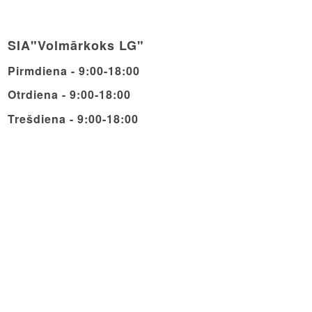
SIA"Volmārkoks LG"
Pirmdiena - 9:00-18:00
Otrdiena - 9:00-18:00
Trešdiena - 9:00-18:00
Ceturdiena - 9:00-18:00
Piektdiena - 9:00-18:00
Sestdiena - 9:00-14:00
Svētdiena - Brīvdiena
© Copyright - Volmarcentrs