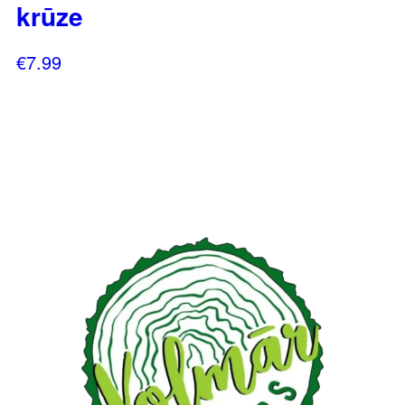
krūze
€
7.99