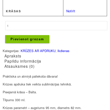
Notīrīt
KRĀSAS
Krūze
-
Karaliene
kura
Pievienot grozam
dzimusi
Decembrī
Kategorijas:
KRŪZES AR APDRUKU
,
Ikdienas
daudzums
Apraksts
Papildu informācija
Atsauksmes (0)
Praktiska un atmiņā paliekoša dāvana!
Krūzes apdruka tiek veikta sublimācijas tehnikā.
Pieejamā krāsa – Balta.
Tilpums 330 ml.
Krūzes parametri – augstums 95 mm, diametrs 82 mm.