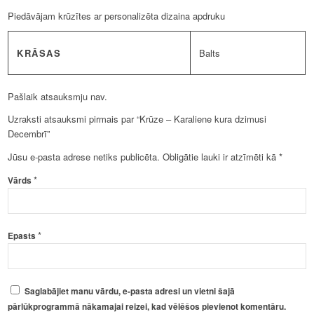
Piedāvājam krūzītes ar personalizēta dizaina apdruku
KRĀSAS
Balts
Pašlaik atsauksmju nav.
Uzraksti atsauksmi pirmais par “Krūze – Karaliene kura dzimusi
Decembrī”
Jūsu e-pasta adrese netiks publicēta.
Obligātie lauki ir atzīmēti kā
*
*
Vārds
*
Epasts
Saglabājiet manu vārdu, e-pasta adresi un vietni šajā
pārlūkprogrammā nākamajai reizei, kad vēlēšos pievienot komentāru.