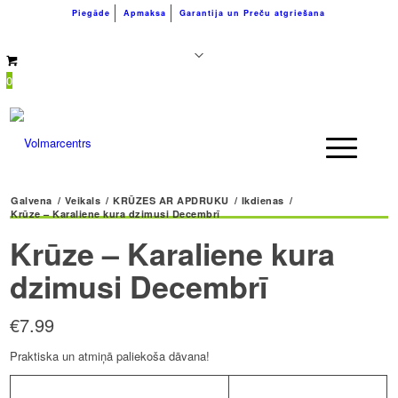
Piegāde
Apmaksa
Garantija un Preču atgriešana
+371 26183180
info@volmarcentrs.lv
0
Galvena
/
Veikals
/
KRŪZES AR APDRUKU
/
Ikdienas
/
Krūze – Karaliene kura dzimusi Decembrī
Krūze – Karaliene kura
dzimusi Decembrī
€
7.99
Praktiska un atmiņā paliekoša dāvana!