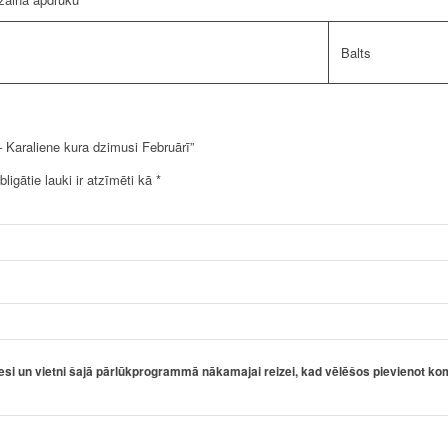
Balts
 Karaliene kura dzimusi Februārī”
bligātie lauki ir atzīmēti kā
*
esi un vietni šajā pārlūkprogrammā nākamajai reizei, kad vēlēšos pievienot ko