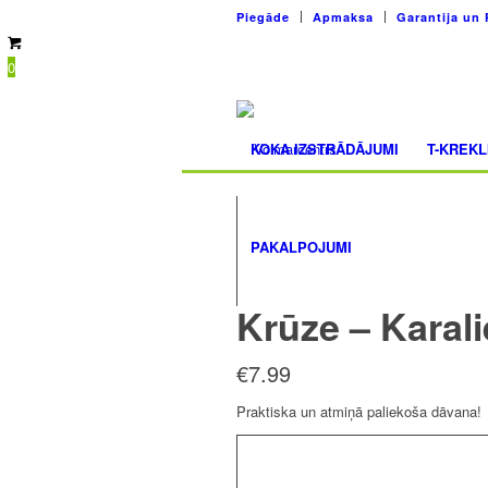
Piegāde
Apmaksa
Garantija un 
0
KOKA IZSTRĀDĀJUMI
T-KREKL
PAKALPOJUMI
Krūze – Karal
€
7.99
Praktiska un atmiņā paliekoša dāvana!