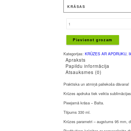
KRĀSAS
Krūze
-
Karaliene
kura
Pievienot grozam
dzimusi
Februārī
Kategorijas:
KRŪZES AR APDRUKU
,
I
daudzums
Apraksts
Papildu informācija
Atsauksmes (0)
Praktiska un atmiņā paliekoša dāvana!
Krūzes apdruka tiek veikta sublimācijas
Pieejamā krāsa – Balta.
Tilpums 330 ml.
Krūzes parametri – augstums 95 mm, 
Piedāvājam krūzītes ar personalizēta d