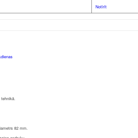
Notīrīt
kdienas
 tehnikā.
diametrs 82 mm.
izaina apdruku