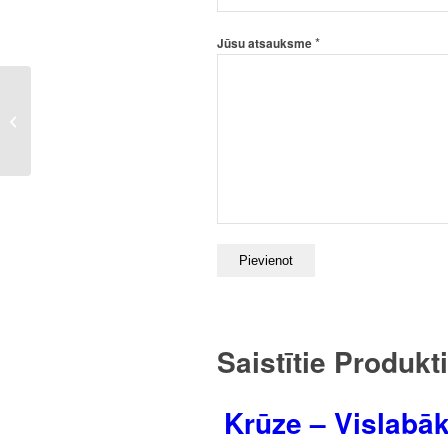
*
Jūsu atsauksme
Krūze – Karalis kurš
dzimis Martā
Saistītie Produkti
Krūze – Vislabāk