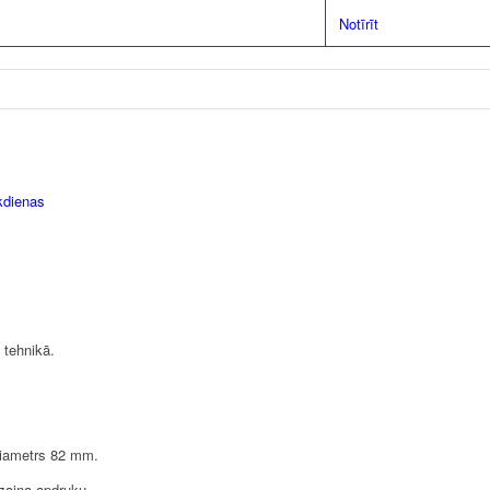
Notīrīt
kdienas
 tehnikā.
diametrs 82 mm.
izaina apdruku