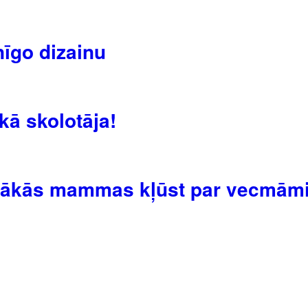
īgo dizainu
kā skolotāja!
labākās mammas kļūst par vecmā