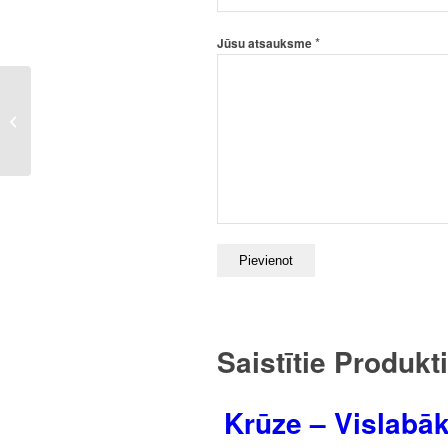
*
Jūsu atsauksme
Krūze – Karalis kurš
dzimis Augustā
Saistītie Produkti
Krūze – Vislabā