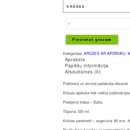
KRĀSAS
Krūze
-
Karaliene
kura
Pievienot grozam
dzimusi
Jūlijā
Kategorijas:
KRŪZES AR APDRUKU
,
I
daudzums
Apraksts
Papildu informācija
Atsauksmes (0)
Praktiska un atmiņā paliekoša dāvana!
Krūzes apdruka tiek veikta sublimācijas
Pieejamā krāsa – Balta.
Tilpums 330 ml.
Krūzes parametri – augstums 95 mm, 
Piedāvājam krūzītes ar personalizēta d