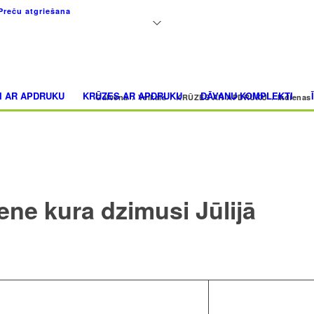
+371 26183180
Preču atgriešana
I AR APDRUKU
KRŪZES AR APDRUKU
DĀVANU KOMPLEKTI
Galvena
/
Veikals
/
KRŪZES AR APDRUKU
/
Ikdienas
ene kura dzimusi Jūlijā