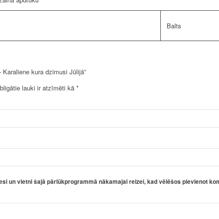
Balts
 Karaliene kura dzimusi Jūlijā”
bligātie lauki ir atzīmēti kā
*
esi un vietni šajā pārlūkprogrammā nākamajai reizei, kad vēlēšos pievienot ko