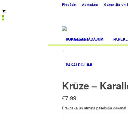
Piegāde
Apmaksa
Garantija un 
0
KOKA IZSTRĀDĀJUMI
T-KREKL
PAKALPOJUMI
Krūze – Karali
€
7.99
Praktiska un atmiņā paliekoša dāvana!