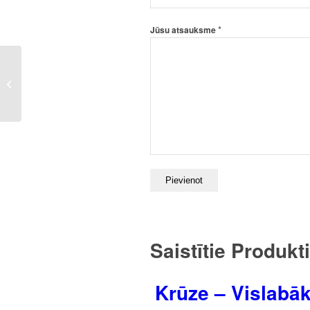
*
Jūsu atsauksme
Krūze – Vislabākais
brālis pasaulē
Saistītie Produkti
Krūze – Vislabā