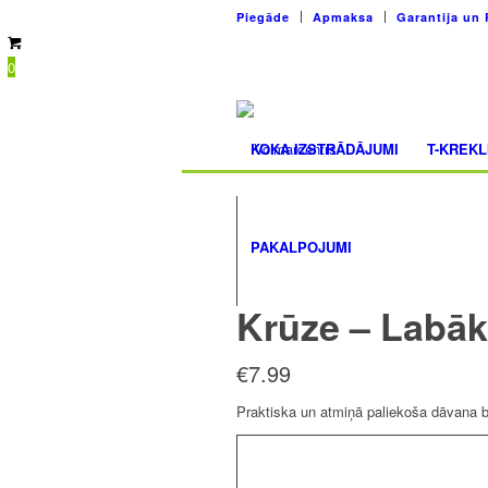
Piegāde
Apmaksa
Garantija un 
0
KOKA IZSTRĀDĀJUMI
T-KREKL
PAKALPOJUMI
Krūze – Labākā
€
7.99
Praktiska un atmiņā paliekoša dāvana b