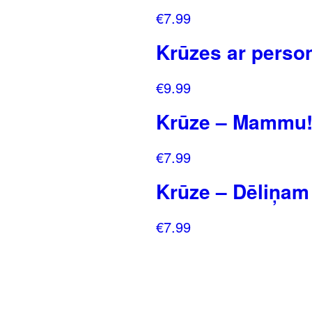
€
7.99
Krūzes ar person
€
9.99
Krūze – Mammu! P
€
7.99
Krūze – Dēliņam
€
7.99