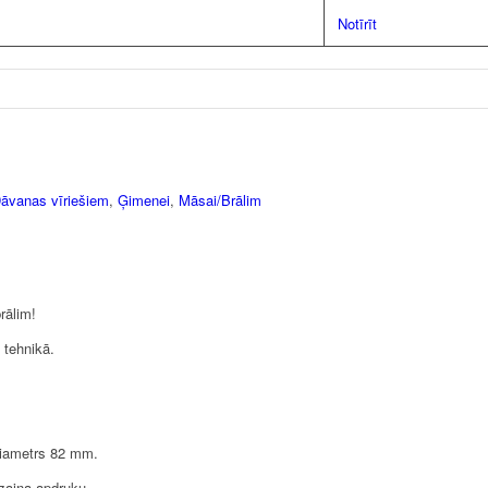
Notīrīt
āvanas vīriešiem
,
Ģimenei
,
Māsai/Brālim
rālim!
 tehnikā.
diametrs 82 mm.
izaina apdruku