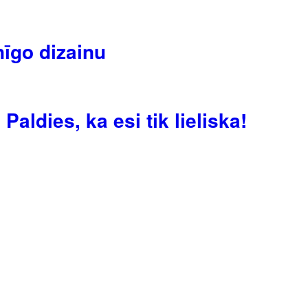
īgo dizainu
aldies, ka esi tik lieliska!