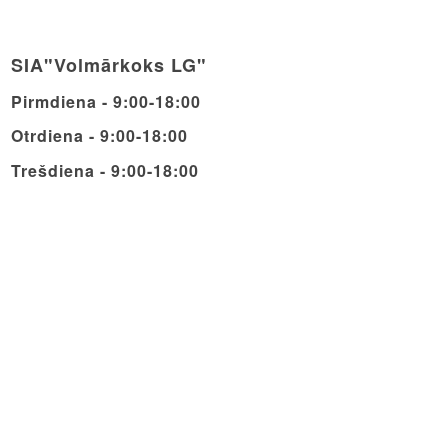
SIA"Volmārkoks LG"
Pirmdiena - 9:00-18:00
Otrdiena - 9:00-18:00
Trešdiena - 9:00-18:00
Ceturdiena - 9:00-18:00
Piektdiena - 9:00-18:00
Sestdiena - 9:00-14:00
Svētdiena - Brīvdiena
© Copyright - Volmarcentrs