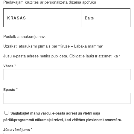
Piedāvājam krūzītes ar personalizēta dizaina apdruku
KRĀSAS
Balts
Pašlaik atsauksmju nav.
Uzraksti atsauksmi pirmais par “Krūze – Labākā mamma”
Jūsu e-pasta adrese netiks publicēta.
Obligātie lauki ir atzīmēti kā
*
*
Vārds
*
Epasts
Saglabājiet manu vārdu, e-pasta adresi un vietni šajā
pārlūkprogrammā nākamajai reizei, kad vēlēšos pievienot komentāru.
*
Jūsu vērtējums