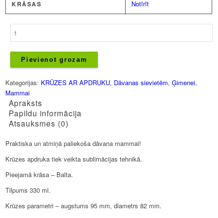
Notīrīt
KRĀSAS
Krūze
-
Labākā
mamma
Pievienot grozam
daudzums
Kategorijas:
KRŪZES AR APDRUKU
,
Dāvanas sievietēm
,
Ģimenei
,
Mammai
Apraksts
Papildu informācija
Atsauksmes (0)
Praktiska un atmiņā paliekoša dāvana mammai!
Krūzes apdruka tiek veikta sublimācijas tehnikā.
Pieejamā krāsa – Balta.
Tilpums 330 ml.
Krūzes parametri – augstums 95 mm, diametrs 82 mm.