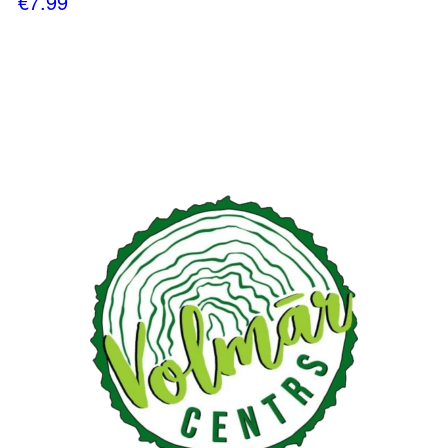
€
7.99