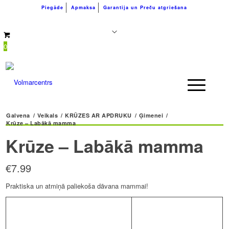
Piegāde
Apmaksa
Garantija un Preču atgriešana
+371 26183180
info@volmarcentrs.lv
0
Galvena
/
Veikals
/
KRŪZES AR APDRUKU
/
Ģimenei
/
Krūze – Labākā mamma
Krūze – Labākā mamma
€
7.99
Praktiska un atmiņā paliekoša dāvana mammai!