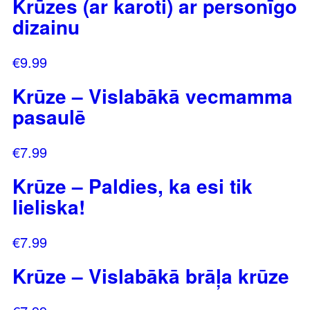
Krūzes (ar karoti) ar personīgo
dizainu
€
9.99
Krūze – Vislabākā vecmamma
pasaulē
€
7.99
Krūze – Paldies, ka esi tik
lieliska!
€
7.99
Krūze – Vislabākā brāļa krūze