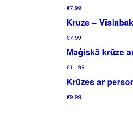
€
7.99
Krūze – Vislabā
€
7.99
Maģiskā krūze a
€
11.99
Krūzes ar person
€
9.99