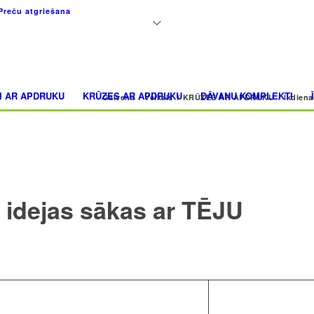
+371 26183180
Preču atgriešana
I AR APDRUKU
KRŪZES AR APDRUKU
DĀVANU KOMPLEKTI
Galvena
/
Veikals
/
KRŪZES AR APDRUKU
/
Ikdiena
 idejas sākas ar TĒJU