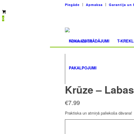
Piegāde
Apmaksa
Garantija un 
0
KOKA IZSTRĀDĀJUMI
T-KREKL
PAKALPOJUMI
Krūze – Labas
€
7.99
Praktiska un atmiņā paliekoša dāvana!