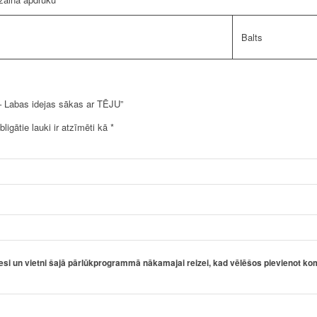
Balts
– Labas idejas sākas ar TĒJU”
bligātie lauki ir atzīmēti kā
*
esi un vietni šajā pārlūkprogrammā nākamajai reizei, kad vēlēšos pievienot ko