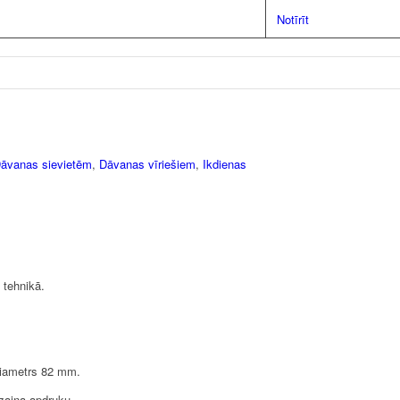
Notīrīt
āvanas sievietēm
,
Dāvanas vīriešiem
,
Ikdienas
 tehnikā.
diametrs 82 mm.
izaina apdruku