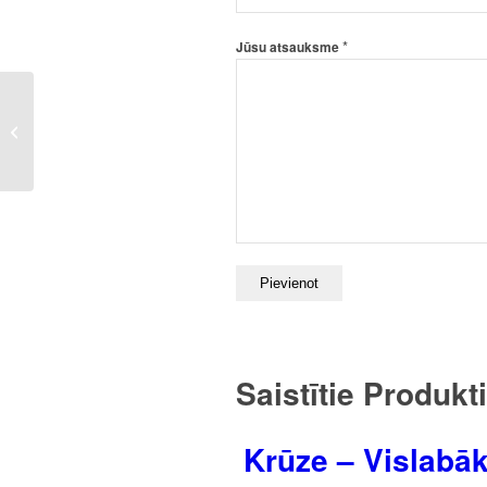
*
Jūsu atsauksme
Krūze – Labas idejas
sākas ar KAFIJU
Saistītie Produkti
Krūze – Vislabāk