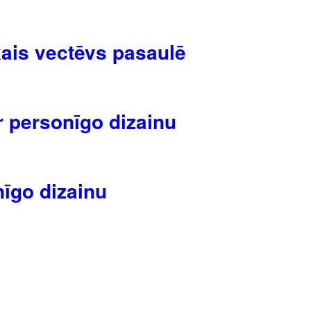
kais vectēvs pasaulē
r personīgo dizainu
īgo dizainu