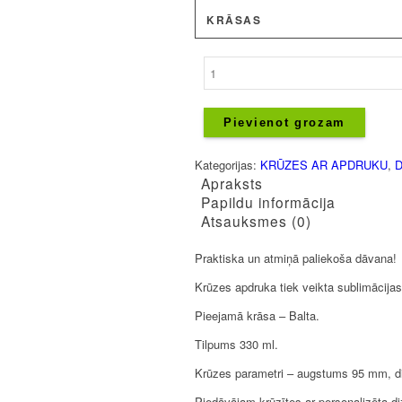
KRĀSAS
Krūze
-
Labas
idejas
Pievienot grozam
sākas
ar
Kategorijas:
KRŪZES AR APDRUKU
,
D
TĒJU
Apraksts
daudzums
Papildu informācija
Atsauksmes (0)
Praktiska un atmiņā paliekoša dāvana!
Krūzes apdruka tiek veikta sublimācijas
Pieejamā krāsa – Balta.
Tilpums 330 ml.
Krūzes parametri – augstums 95 mm, 
Piedāvājam krūzītes ar personalizēta d