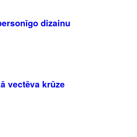
personīgo dizainu
kā vectēva krūze