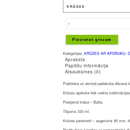
KRĀSAS
Krūze
-
Latviete
daudzums
Pievienot grozam
Kategorijas:
KRŪZES AR APDRUKU
,
D
Apraksts
Papildu informācija
Atsauksmes (0)
Praktiska un atmiņā paliekoša dāvana la
Krūzes apdruka tiek veikta sublimācijas
Pieejamā krāsa – Balta.
Tilpums 330 ml.
Krūzes parametri – augstums 95 mm, 
Piedāvājam krūzītes ar personalizēta d