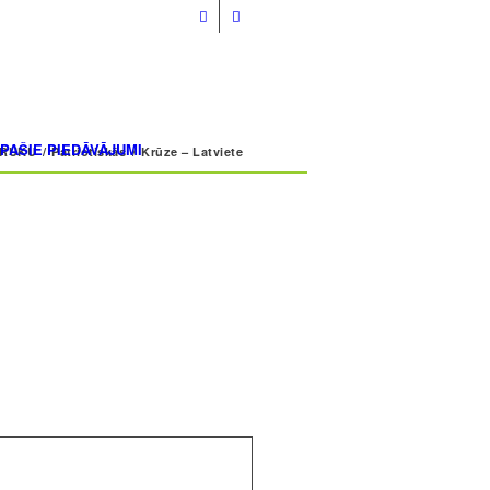
info@volmarcentrs.lv
ĪPAŠIE PIEDĀVĀJUMI
DRUKU
/
Patriotiskās
/
Krūze – Latviete