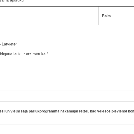
Balts
 Latviete”
bligātie lauki ir atzīmēti kā
*
esi un vietni šajā pārlūkprogrammā nākamajai reizei, kad vēlēšos pievienot ko