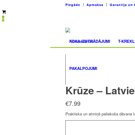
Piegāde
Apmaksa
Garantija un 
0
KOKA IZSTRĀDĀJUMI
T-KREKL
PAKALPOJUMI
Krūze – Latvie
€
7.99
Praktiska un atmiņā paliekoša dāvana la