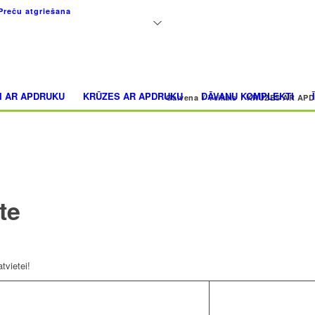
+371 26183180
Preču atgriešana
I AR APDRUKU
KRŪZES AR APDRUKU
DĀVANU KOMPLEKTI
Galvena
/
Veikals
/
KRŪZES AR AP
te
tvietei!