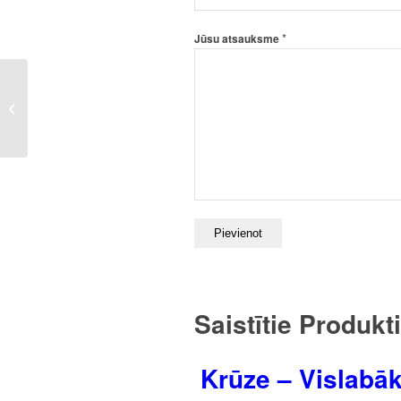
*
Jūsu atsauksme
Krūze – Latgalīte
Saistītie Produkti
Krūze – Vislab