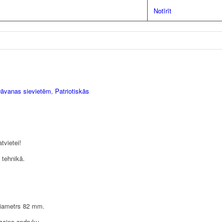
Notīrīt
āvanas sievietēm
,
Patriotiskās
tvietei!
 tehnikā.
diametrs 82 mm.
izaina apdruku