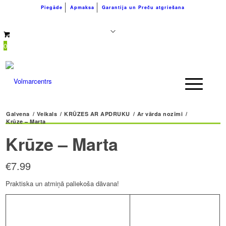
Piegāde
Apmaksa
Garantija un Preču atgriešana
+371 26183180
info@volmarcentrs.lv
0
Galvena
/
Veikals
/
KRŪZES AR APDRUKU
/
Ar vārda nozīmi
/
Krūze – Marta
Krūze – Marta
€
7.99
Praktiska un atmiņā paliekoša dāvana!