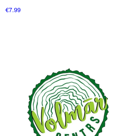
€
7.99