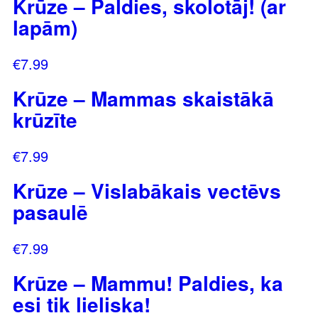
Krūze – Paldies, skolotāj! (ar
lapām)
€
7.99
Krūze – Mammas skaistākā
krūzīte
€
7.99
Krūze – Vislabākais vectēvs
pasaulē
€
7.99
Krūze – Mammu! Paldies, ka
esi tik lieliska!