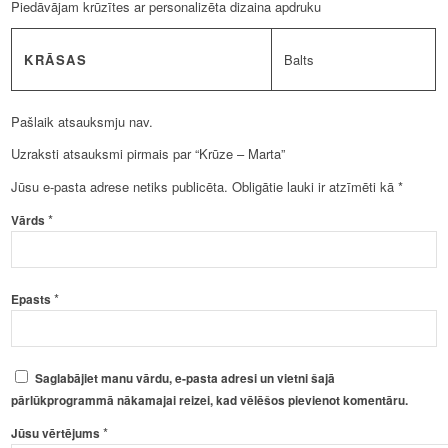
Piedāvājam krūzītes ar personalizēta dizaina apdruku
KRĀSAS
Balts
Pašlaik atsauksmju nav.
Uzraksti atsauksmi pirmais par “Krūze – Marta”
Jūsu e-pasta adrese netiks publicēta.
Obligātie lauki ir atzīmēti kā
*
*
Vārds
*
Epasts
Saglabājiet manu vārdu, e-pasta adresi un vietni šajā
pārlūkprogrammā nākamajai reizei, kad vēlēšos pievienot komentāru.
*
Jūsu vērtējums