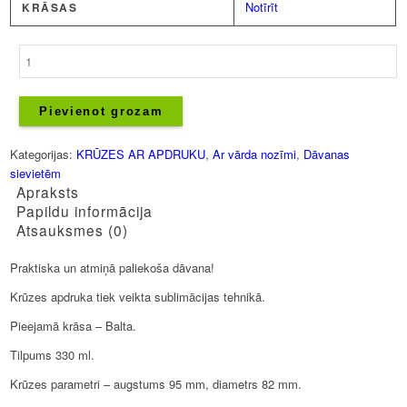
Notīrīt
KRĀSAS
Krūze
-
Marta
daudzums
Pievienot grozam
Kategorijas:
KRŪZES AR APDRUKU
,
Ar vārda nozīmi
,
Dāvanas
sievietēm
Apraksts
Papildu informācija
Atsauksmes (0)
Praktiska un atmiņā paliekoša dāvana!
Krūzes apdruka tiek veikta sublimācijas tehnikā.
Pieejamā krāsa – Balta.
Tilpums 330 ml.
Krūzes parametri – augstums 95 mm, diametrs 82 mm.