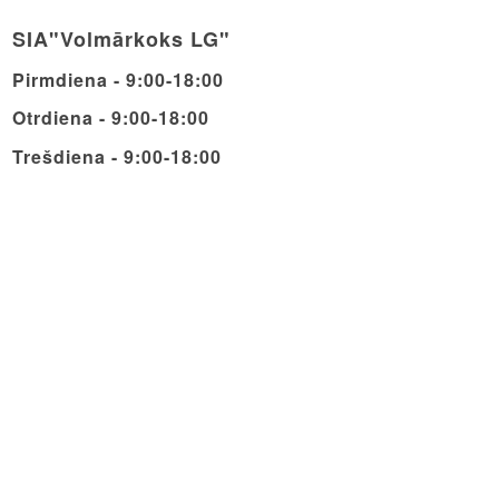
SIA"Volmārkoks LG"
Pirmdiena - 9:00-18:00
Otrdiena - 9:00-18:00
Trešdiena - 9:00-18:00
Ceturdiena - 9:00-18:00
Piektdiena - 9:00-18:00
Sestdiena - 9:00-14:00
Svētdiena - Brīvdiena
© Copyright - Volmarcentrs
Privātuma politika