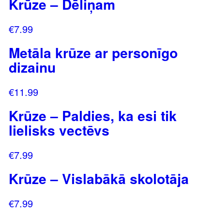
Krūze – Dēliņam
€
7.99
Metāla krūze ar personīgo
dizainu
€
11.99
Krūze – Paldies, ka esi tik
lielisks vectēvs
€
7.99
Krūze – Vislabākā skolotāja
€
7.99