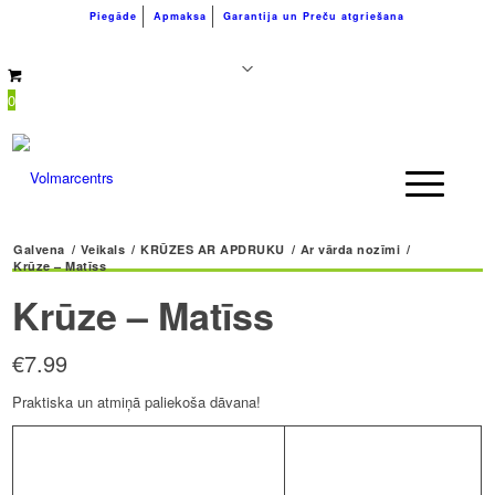
Piegāde
Apmaksa
Garantija un Preču atgriešana
+371 26183180
info@volmarcentrs.lv
0
Galvena
/
Veikals
/
KRŪZES AR APDRUKU
/
Ar vārda nozīmi
/
Krūze – Matīss
Krūze – Matīss
€
7.99
Praktiska un atmiņā paliekoša dāvana!