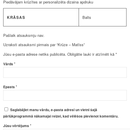
Piedāvājam krūzītes ar personalizēta dizaina apdruku
KRĀSAS
Balts
Pašlaik atsauksmju nav.
Uzraksti atsauksmi pirmais par “Krūze – Matīss”
Jūsu e-pasta adrese netiks publicēta.
Obligātie lauki ir atzīmēti kā
*
*
Vārds
*
Epasts
Saglabājiet manu vārdu, e-pasta adresi un vietni šajā
pārlūkprogrammā nākamajai reizei, kad vēlēšos pievienot komentāru.
*
Jūsu vērtējums