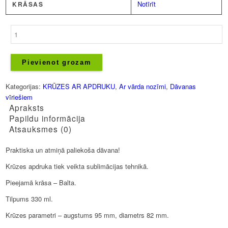
Notīrīt
KRĀSAS
Krūze
-
Matīss
daudzums
Pievienot grozam
Kategorijas:
KRŪZES AR APDRUKU
,
Ar vārda nozīmi
,
Dāvanas
vīriešiem
Apraksts
Papildu informācija
Atsauksmes (0)
Praktiska un atmiņā paliekoša dāvana!
Krūzes apdruka tiek veikta sublimācijas tehnikā.
Pieejamā krāsa – Balta.
Tilpums 330 ml.
Krūzes parametri – augstums 95 mm, diametrs 82 mm.