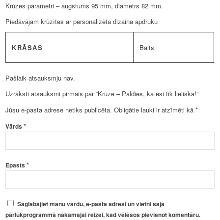
Krūzes parametri – augstums 95 mm, diametrs 82 mm.
Piedāvājam krūzītes ar personalizēta dizaina apdruku
KRĀSAS
Balts
Pašlaik atsauksmju nav.
Uzraksti atsauksmi pirmais par “Krūze – Paldies, ka esi tik lieliska!”
Jūsu e-pasta adrese netiks publicēta.
Obligātie lauki ir atzīmēti kā
*
*
Vārds
*
Epasts
Saglabājiet manu vārdu, e-pasta adresi un vietni šajā
pārlūkprogrammā nākamajai reizei, kad vēlēšos pievienot komentāru.