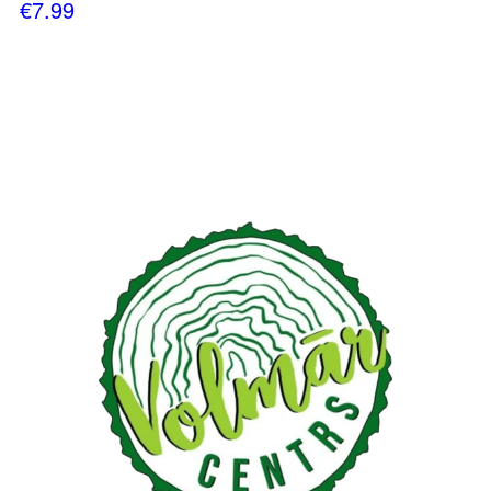
€
7.99