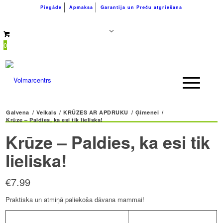
Piegāde
Apmaksa
Garantija un Preču atgriešana
+371 26183180
info@volmarcentrs.lv
0
Galvena
/
Veikals
/
KRŪZES AR APDRUKU
/
Ģimenei
/
Krūze – Paldies, ka esi tik lieliska!
Krūze – Paldies, ka esi tik
lieliska!
€
7.99
Praktiska un atmiņā paliekoša dāvana mammai!