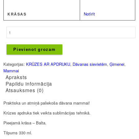
Notīrīt
KRĀSAS
Krūze
-
Paldies,
ka
Pievienot grozam
esi
tik
Kategorijas:
KRŪZES AR APDRUKU
,
Dāvanas sievietēm
,
Ģimenei
,
lieliska!
Mammai
daudzums
Apraksts
Papildu informācija
Atsauksmes (0)
Praktiska un atmiņā paliekoša dāvana mammai!
Krūzes apdruka tiek veikta sublimācijas tehnikā.
Pieejamā krāsa – Balta.
Tilpums 330 ml.