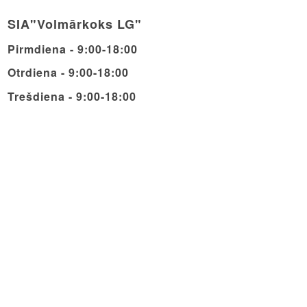
SIA"Volmārkoks LG"
Pirmdiena - 9:00-18:00
Otrdiena - 9:00-18:00
Trešdiena - 9:00-18:00
Ceturdiena - 9:00-18:00
Piektdiena - 9:00-18:00
Sestdiena - 9:00-14:00
Svētdiena - Brīvdiena
© Copyright - Volmarcentrs
Privātuma politika