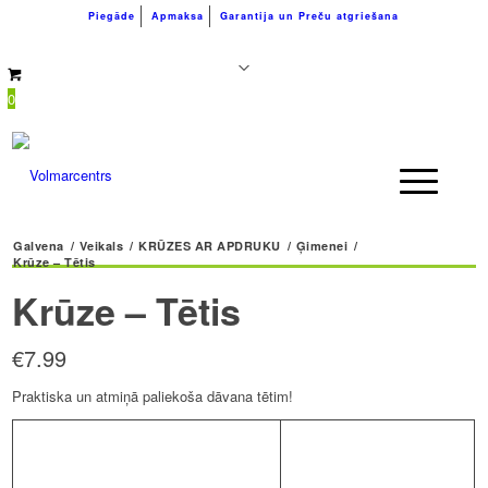
Piegāde
Apmaksa
Garantija un Preču atgriešana
+371 26183180
info@volmarcentrs.lv
0
Galvena
/
Veikals
/
KRŪZES AR APDRUKU
/
Ģimenei
/
Krūze – Tētis
Krūze – Tētis
€
7.99
Praktiska un atmiņā paliekoša dāvana tētim!