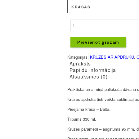
KRĀSAS
Krūze
-
Vismīļākā
sieva
Pievienot grozam
daudzums
Kategorijas:
KRŪZES AR APDRUKU
,
C
Apraksts
Papildu informācija
Atsauksmes (0)
Praktiska un atmiņā paliekoša dāvana s
Krūzes apdruka tiek veikta sublimācijas
Pieejamā krāsa – Balta.
Tilpums 330 ml.
Krūzes parametri – augstums 95 mm, 
Piedāvājam krūzītes ar personalizēta d