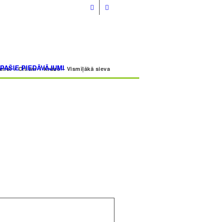
info@volmarcentrs.lv
ĪPAŠIE PIEDĀVĀJUMI
enei
/
Citiem
/
Krūze – Vismīļākā sieva