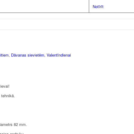
Notīrīt
itiem
,
Dāvanas sievietēm
,
Valentīndienai
ievai!
 tehnikā.
diametrs 82 mm.
izaina apdruku