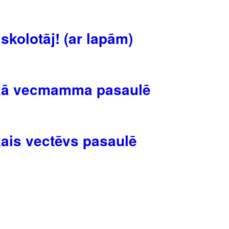
skolotāj! (ar lapām)
ākā vecmamma pasaulē
kais vectēvs pasaulē