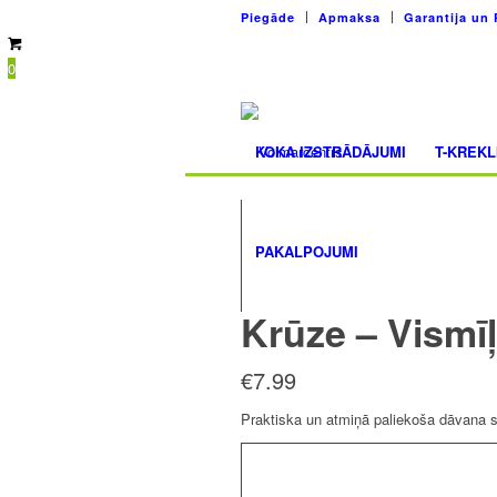
Piegāde
Apmaksa
Garantija un 
0
KOKA IZSTRĀDĀJUMI
T-KREKL
PAKALPOJUMI
Krūze – Vismī
€
7.99
Praktiska un atmiņā paliekoša dāvana s