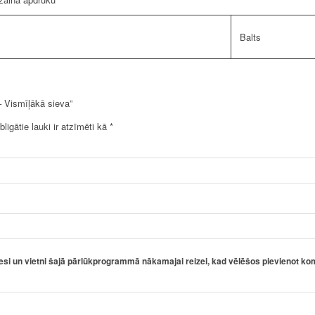
Balts
– Vismīļākā sieva”
bligātie lauki ir atzīmēti kā
*
esi un vietni šajā pārlūkprogrammā nākamajai reizei, kad vēlēšos pievienot ko