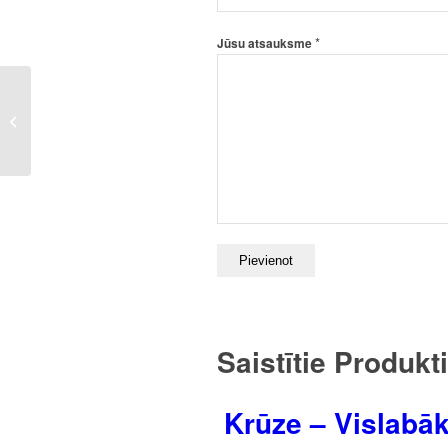
*
Jūsu atsauksme
Krūze – Vislabākā
krustmāte rāmītī
Saistītie Produkti
Krūze – Vislabāk