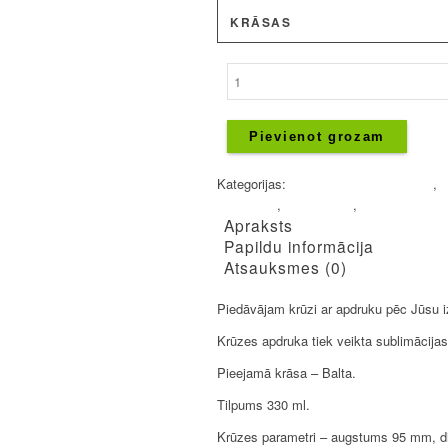
KRĀSAS
Krūzes
ar
personīgo
dizainu
Pievienot grozam
daudzums
Kategorijas:
Dāvanas ar Jūsu dizainu
,
D
DĀVANAS
,
Skolotājiem
,
Valentīndienai
Apraksts
Papildu informācija
Atsauksmes (0)
Piedāvājam krūzi ar apdruku pēc Jūsu izv
Krūzes apdruka tiek veikta sublimācijas
Pieejamā krāsa – Balta.
Tilpums 330 ml.
Krūzes parametri – augstums 95 mm, d