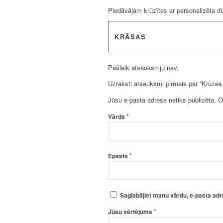
Piedāvājam krūzītes ar personalizēta d
KRĀSAS
Pašlaik atsauksmju nav.
Uzraksti atsauksmi pirmais par “Krūzes 
Jūsu e-pasta adrese netiks publicēta.
O
*
Vārds
*
Epasts
Saglabājiet manu vārdu, e-pasta adr
*
Jūsu vērtējums