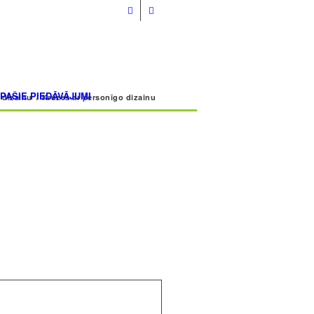
info@volmarcentrs.lv
ĪPAŠIE PIEDĀVĀJUMI
 dizainu
/
Krūzes ar personīgo dizainu