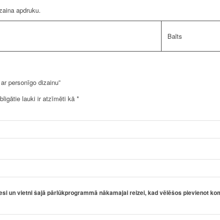
izaina apdruku.
Balts
ar personīgo dizainu”
bligātie lauki ir atzīmēti kā
*
esi un vietni šajā pārlūkprogrammā nākamajai reizei, kad vēlēšos pievienot ko