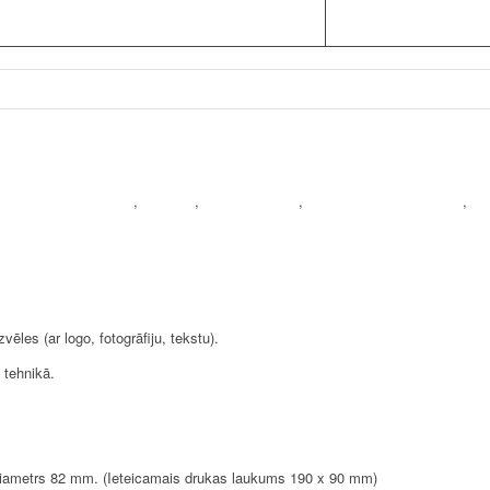
Notīrīt
raugam / Draudzenei
,
Ģimenei
,
Krustvecākiem
,
KRŪZES AR APDRUKU
,
Pa
ēles (ar logo, fotogrāfiju, tekstu).
 tehnikā.
iametrs 82 mm. (Ieteicamais drukas laukums 190 x 90 mm)