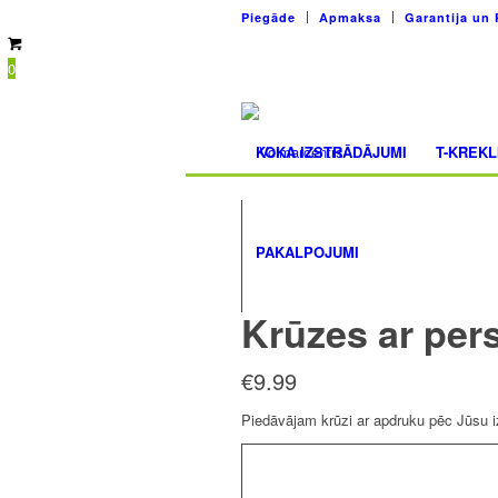
Piegāde
Apmaksa
Garantija un 
0
KOKA IZSTRĀDĀJUMI
T-KREKL
PAKALPOJUMI
Krūzes ar per
€
9.99
Piedāvājam krūzi ar apdruku pēc Jūsu izv