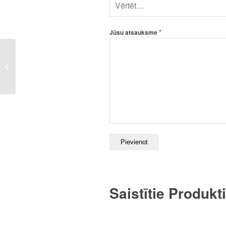
*
Jūsu atsauksme
Hūdijs ar personīgo
dizainu
Saistītie Produkti
Krūze – Mammu! P