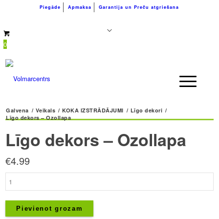
Piegāde
Apmaksa
Garantija un Preču atgriešana
+371 26183180
info@volmarcentrs.lv
0
Galvena
/
Veikals
/
KOKA IZSTRĀDĀJUMI
/
Līgo dekori
/
Līgo dekors – Ozollapa
Līgo dekors – Ozollapa
€
4.99
Līgo
dekors
–
Ozollapa
Pievienot grozam
daudzums