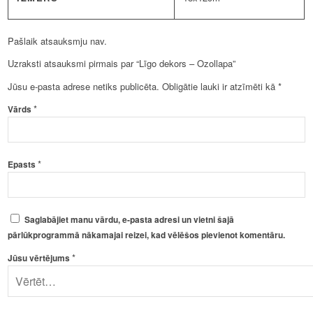
Pašlaik atsauksmju nav.
Uzraksti atsauksmi pirmais par “Līgo dekors – Ozollapa”
Jūsu e-pasta adrese netiks publicēta.
Obligātie lauki ir atzīmēti kā
*
*
Vārds
*
Epasts
Saglabājiet manu vārdu, e-pasta adresi un vietni šajā
pārlūkprogrammā nākamajai reizei, kad vēlēšos pievienot komentāru.
*
Jūsu vērtējums