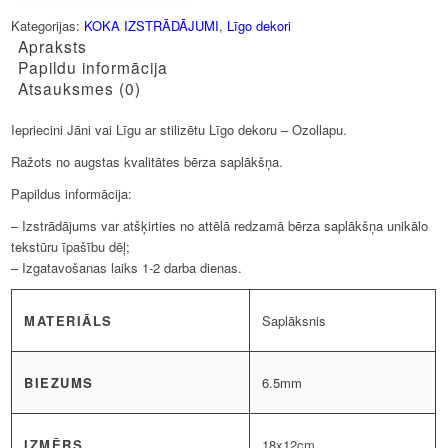
Kategorijas:
KOKA IZSTRĀDĀJUMI
,
Līgo dekori
Apraksts
Papildu informācija
Atsauksmes (0)
Iepriecini Jāni vai Līgu ar stilizētu Līgo dekoru – Ozollapu.
Ražots no augstas kvalitātes bērza saplākšņa.
Papildus informācija:
– Izstrādājums var atšķirties no attēlā redzamā bērza saplākšņa unikālo
tekstūru īpašību dēļ;
– Izgatavošanas laiks 1-2 darba dienas.
MATERIĀLS
Saplāksnis
BIEZUMS
6.5mm
IZMĒRS
18x12cm