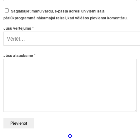
Saglabājiet manu vārdu, e-pasta adresi un vietni šajā
pārlūkprogrammā nākamajai reizei, kad vēlēšos pievienot komentāru.
*
Jūsu vērtējums
*
Jūsu atsauksme