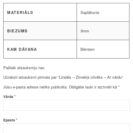
MATERIĀLS
Saplāksnis
BIEZUMS
3mm
KAM DĀVANA
Bērniem
Pašlaik atsauksmju nav.
Uzraksti atsauksmi pirmais par “Lineāls – Zirnekļa cilvēks – Ar vārdu”
Jūsu e-pasta adrese netiks publicēta.
Obligātie lauki ir atzīmēti kā
*
*
Vārds
*
Epasts