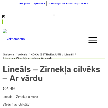
Piegāde
Apmaksa
Garantija un Preču atgriešana
+371 26183180
info@volmarcentrs.lv
0
Galvena
/
Veikals
/
KOKA IZSTRĀDĀJUMI
/
Lineāli
/
Lineāls – Zirnekļa cilvēks – Ar vārdu
Lineāls – Zirnekļa cilvēks
– Ar vārdu
€
2.99
Lineāls – Zirnekļa cilvēks
(nav obligāts)
Vārds