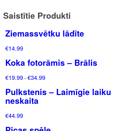
Saistītie Produkti
Ziemassvētku lādīte
€
14.99
Koka fotorāmis – Brālis
€
19.99
€
34.99
Price
–
range:
Pulkstenis – Laimīgie laiku
€19.99
through
neskaita
€34.99
€
44.99
Picas spēle