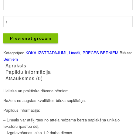
Lineāls
-
Zirnekļa
cilvēks
Pievienot grozam
-
Ar
Kategorijas:
KOKA IZSTRĀDĀJUMI
,
Lineāli
,
PRECES BĒRNIEM
Birkas:
vārdu
Bērniem
daudzums
Apraksts
Papildu informācija
Atsauksmes (0)
Lieliska un praktiska dāvana bērniem.
Ražots no augstas kvalitātes bērza saplākšņa.
Papildus informācija:
– Linēals var atšķirties no attēlā redzamā bērza saplākšņa unikālo
tekstūru īpašību dēļ;
– Izgatavošanas laiks 1-2 darba dienas.