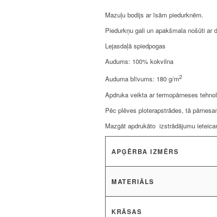
Mazuļu bodijs ar īsām piedurknēm.
Piedurkņu gali un apakšmala nošūti ar du
Lejasdaļā spiedpogas
Audums: 100% kokvilna
2
Auduma blīvums: 180 g/m
Apdruka veikta ar termopārneses tehnol
Pēc plēves ploterapstrādes, tā pārnesa
Mazgāt apdrukāto izstrādājumu ieteicams
APĢĒRBA IZMĒRS
MATERIĀLS
KRĀSAS