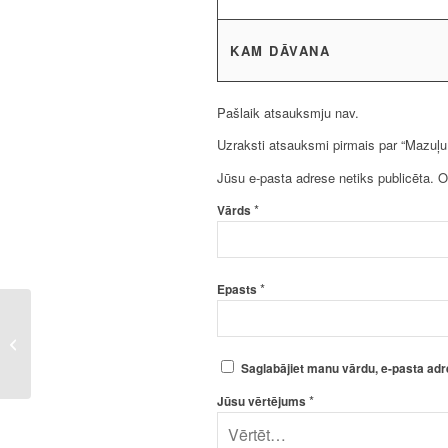
KAM DĀVANA
Pašlaik atsauksmju nav.
Uzraksti atsauksmi pirmais par “Mazuļu 
Jūsu e-pasta adrese netiks publicēta.
O
*
Vārds
*
Epasts
Auduma iepirkuma
maiss – Man ir forša
soma un tev?
Saglabājiet manu vārdu, e-pasta adr
*
Jūsu vērtējums