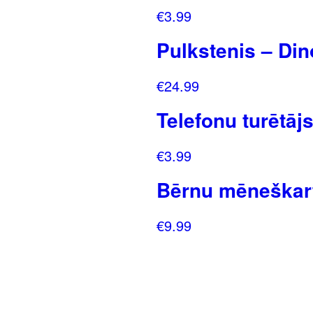
€
3.99
Pulkstenis – Di
€
24.99
Telefonu turētāj
€
3.99
Bērnu mēneškarti
€
9.99