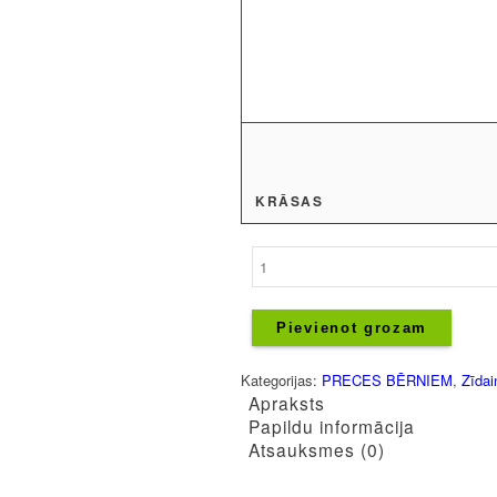
KRĀSAS
Mazuļu
bodijs
-
Man
Pievienot grozam
ir
1
Kategorijas:
PRECES BĒRNIEM
,
Zīdai
gadiņš!
Apraksts
-
Papildu informācija
Melna
Atsauksmes (0)
bante
daudzums