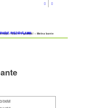
info@volmarcentrs.lv
ĪPAŠIE PIEDĀVĀJUMI
odijs – Man ir 1 gadiņš! – Melna bante
bante
3/06M