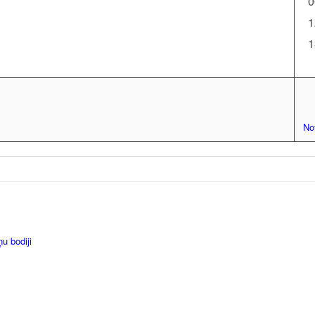
0
1
1
Not
ņu bodiji