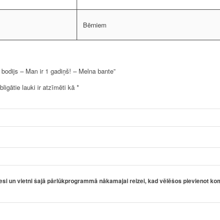
Bērniem
bodijs – Man ir 1 gadiņš! – Melna bante”
bligātie lauki ir atzīmēti kā
*
esi un vietni šajā pārlūkprogrammā nākamajai reizei, kad vēlēšos pievienot ko