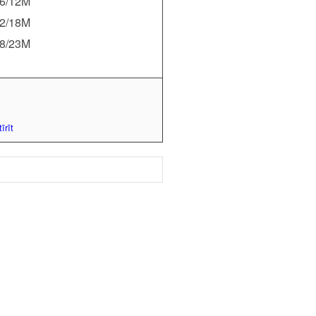
6/12M
2/18M
8/23M
īrīt