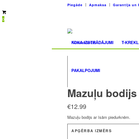
Piegāde
Apmaksa
Garantija un 
0
KOKA IZSTRĀDĀJUMI
T-KREKL
PAKALPOJUMI
Mazuļu bodijs 
€
12.99
Mazuļu bodijs ar īsām piedurknēm.
APĢĒRBA IZMĒRS