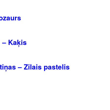
nozaurs
s – Kaķis
ņas – Zilais pastelis