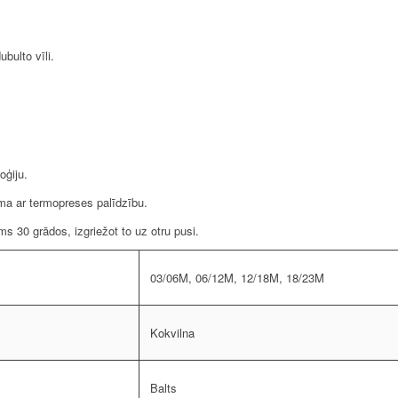
bulto vīli.
oģiju.
ma ar termopreses palīdzību.
 30 grādos, izgriežot to uz otru pusi.
03/06M, 06/12M, 12/18M, 18/23M
Kokvilna
Balts