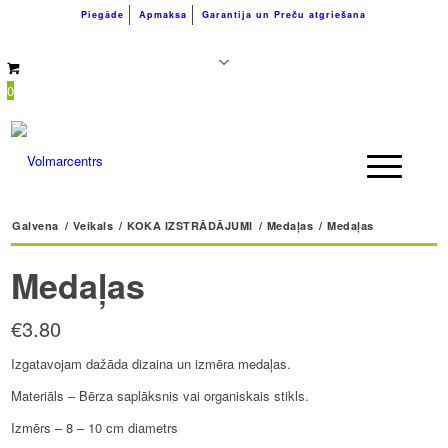
Piegāde
Apmaksa
Garantija un Preču atgriešana
+371 26183180
info@volmarcentrs.lv
0
Galvena
/
Veikals
/
KOKA IZSTRĀDĀJUMI
/
Medaļas
/
Medaļas
Medaļas
€
3.80
Izgatavojam dažāda dizaina un izmēra medaļas.
Materiāls – Bērza saplāksnis vai organiskais stikls.
Izmērs – 8 – 10 cm diametrs