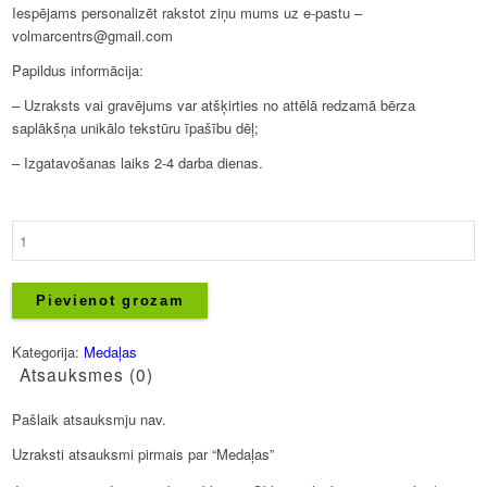
Iespējams personalizēt rakstot ziņu mums uz e-pastu –
volmarcentrs@gmail.com
Papildus informācija:
– Uzraksts vai gravējums var atšķirties no attēlā redzamā bērza
saplākšņa unikālo tekstūru īpašību dēļ;
– Izgatavošanas laiks 2-4 darba dienas.
Medaļas
daudzums
Pievienot grozam
Kategorija:
Medaļas
Atsauksmes (0)
Pašlaik atsauksmju nav.
Uzraksti atsauksmi pirmais par “Medaļas”