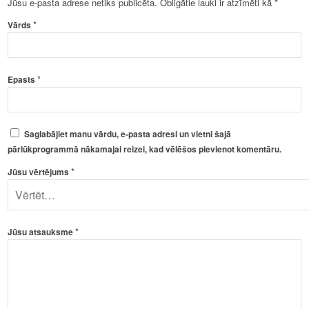
Jūsu e-pasta adrese netiks publicēta.
Obligātie lauki ir atzīmēti kā
*
*
Vārds
*
Epasts
Saglabājiet manu vārdu, e-pasta adresi un vietni šajā
pārlūkprogrammā nākamajai reizei, kad vēlēšos pievienot komentāru.
*
Jūsu vērtējums
*
Jūsu atsauksme