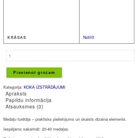
Notīrīt
KRĀSAS
Medaļu
turētājs
-
BMX
Pievienot grozam
daudzums
Kategorija:
KOKA IZSTRĀDĀJUMI
Apraksts
Papildu informācija
Atsauksmes (0)
Medaļu turētājs – praktisks pielietojums un skaists dizaina elements.
Iespējams sakarināt: 20-40 medaļas.