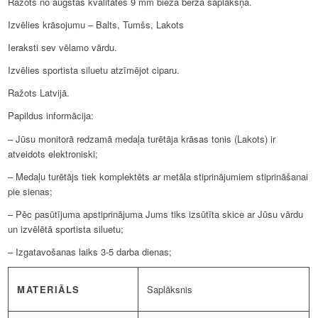
Ražots no augstas kvalitātes 9 mm bieza bērza saplākšņa.
Izvēlies krāsojumu – Balts, Tumšs, Lakots
Ieraksti sev vēlamo vārdu.
Izvēlies sportista siluetu atzīmējot ciparu.
Ražots Latvijā.
Papildus informācija:
– Jūsu monitorā redzamā medaļa turētāja krāsas tonis (Lakots) ir
atveidots elektroniski;
– Medaļu turētājs tiek komplektēts ar metāla stiprinājumiem stiprināšanai
pie sienas;
– Pēc pasūtījuma apstiprinājuma Jums tiks izsūtīta skice ar Jūsu vārdu
un izvēlētā sportista siluetu;
– Izgatavošanas laiks 3-5 darba dienas;
MATERIĀLS
Saplāksnis