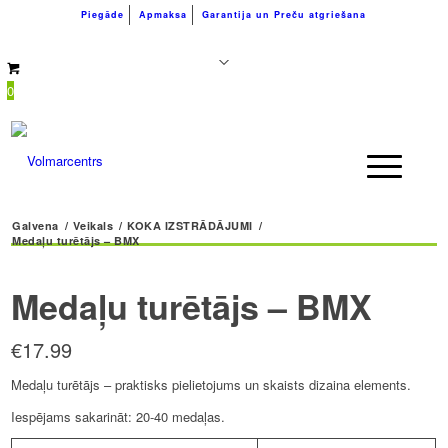
Piegāde
Apmaksa
Garantija un Preču atgriešana
+371 26183180
info@volmarcentrs.lv
0
Galvena
/
Veikals
/
KOKA IZSTRĀDĀJUMI
/
Medaļu turētājs – BMX
Medaļu turētājs – BMX
€
17.99
Medaļu turētājs – praktisks pielietojums un skaists dizaina elements.
Iespējams sakarināt: 20-40 medaļas.