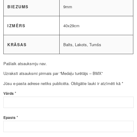
BIEZUMS
9mm
IZMĒRS
40x29cm
KRĀSAS
Balts, Lakots, Tumšs
Pašlaik atsauksmju nav.
Uzraksti atsauksmi pirmais par “Medaļu turētājs – BMX”
Jūsu e-pasta adrese netiks publicēta.
Obligātie lauki ir atzīmēti kā
*
*
Vārds
*
Epasts