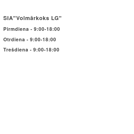
SIA"Volmārkoks LG"
Pirmdiena - 9:00-18:00
Otrdiena - 9:00-18:00
Trešdiena - 9:00-18:00
Ceturdiena - 9:00-18:00
Piektdiena - 9:00-18:00
Sestdiena - 9:00-14:00
Svētdiena - Brīvdiena
© Copyright - Volmarcentrs