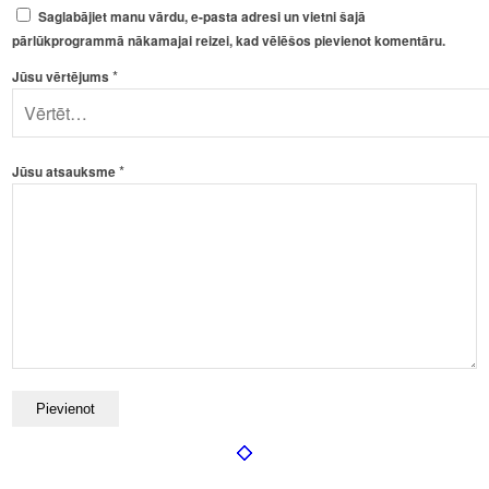
Saglabājiet manu vārdu, e-pasta adresi un vietni šajā
pārlūkprogrammā nākamajai reizei, kad vēlēšos pievienot komentāru.
*
Jūsu vērtējums
*
Jūsu atsauksme