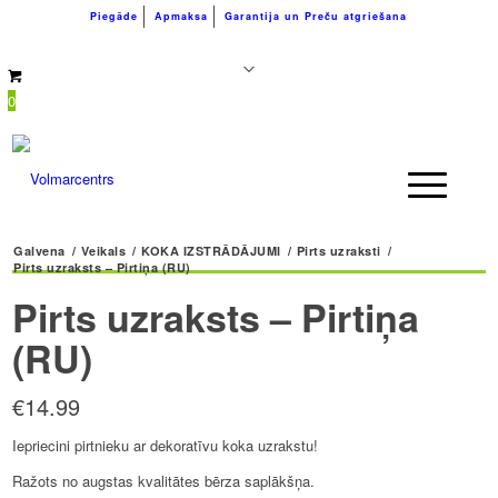
Piegāde
Apmaksa
Garantija un Preču atgriešana
+371 26183180
info@volmarcentrs.lv
0
Galvena
/
Veikals
/
KOKA IZSTRĀDĀJUMI
/
Pirts uzraksti
/
Pirts uzraksts – Pirtiņa (RU)
Pirts uzraksts – Pirtiņa
(RU)
€
14.99
Iepriecini pirtnieku ar dekoratīvu koka uzrakstu!
Ražots no augstas kvalitātes bērza saplākšņa.