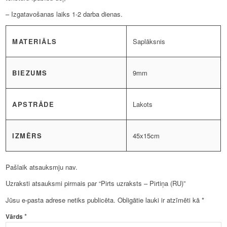
– Izgatavošanas laiks 1-2 darba dienas.
MATERIĀLS
Saplāksnis
BIEZUMS
9mm
APSTRĀDE
Lakots
IZMĒRS
45x15cm
Pašlaik atsauksmju nav.
Uzraksti atsauksmi pirmais par “Pirts uzraksts – Pirtiņa (RU)”
Jūsu e-pasta adrese netiks publicēta.
Obligātie lauki ir atzīmēti kā
*
*
Vārds