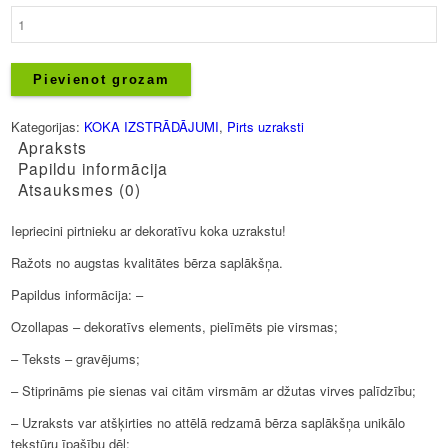
Pirts
uzraksts
-
Pirtiņa
Pievienot grozam
(RU)
daudzums
Kategorijas:
KOKA IZSTRĀDĀJUMI
,
Pirts uzraksti
Apraksts
Papildu informācija
Atsauksmes (0)
Iepriecini pirtnieku ar dekoratīvu koka uzrakstu!
Ražots no augstas kvalitātes bērza saplākšņa.
Papildus informācija: –
Ozollapas – dekoratīvs elements, pielīmēts pie virsmas;
– Teksts – gravējums;
– Stiprināms pie sienas vai citām virsmām ar džutas virves palīdzību;
– Uzraksts var atšķirties no attēlā redzamā bērza saplākšņa unikālo
tekstūru īpašību dēļ;