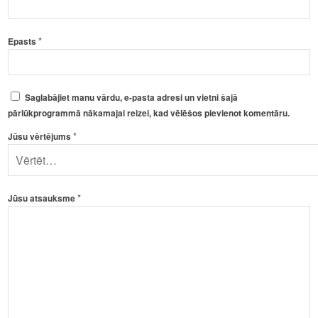
*
Epasts
Saglabājiet manu vārdu, e-pasta adresi un vietni šajā
pārlūkprogrammā nākamajai reizei, kad vēlēšos pievienot komentāru.
*
Jūsu vērtējums
*
Jūsu atsauksme