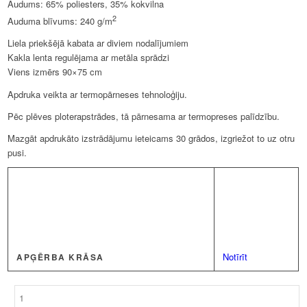
Audums: 65% poliesters, 35% kokvilna
2
Auduma blīvums: 240 g/m
Liela priekšējā kabata ar diviem nodalījumiem
Kakla lenta regulējama ar metāla sprādzi
Viens izmērs 90×75 cm
Apdruka veikta ar termopārneses tehnoloģiju.
Pēc plēves ploterapstrādes, tā pārnesama ar termopreses palīdzību.
Mazgāt apdrukāto izstrādājumu ieteicams 30 grādos, izgriežot to uz otru
pusi.
Notīrīt
APĢĒRBA KRĀSA
Priekšauts
-