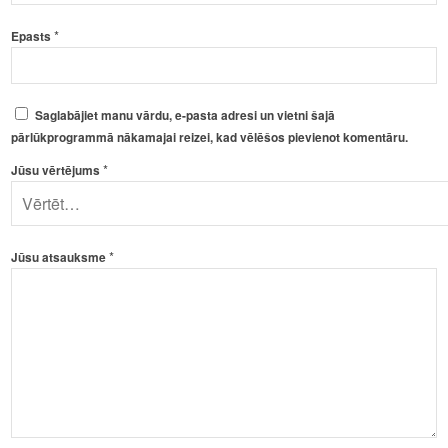
*
Epasts
Saglabājiet manu vārdu, e-pasta adresi un vietni šajā
pārlūkprogrammā nākamajai reizei, kad vēlēšos pievienot komentāru.
*
Jūsu vērtējums
*
Jūsu atsauksme