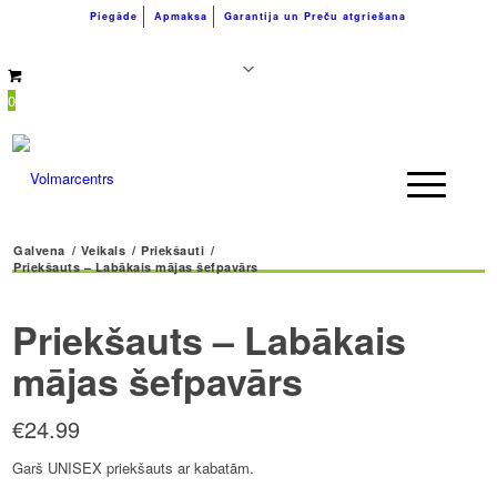
Piegāde
Apmaksa
Garantija un Preču atgriešana
+371 26183180
info@volmarcentrs.lv
0
Galvena
/
Veikals
/
Priekšauti
/
Priekšauts – Labākais mājas šefpavārs
Priekšauts – Labākais
mājas šefpavārs
€
24.99
Garš UNISEX priekšauts ar kabatām.