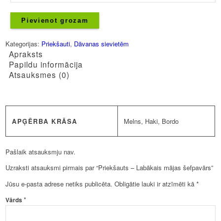
Labākais
mājas
Pievienot grozam
šefpavārs
daudzums
Kategorijas:
Priekšauti
,
Dāvanas sievietēm
Apraksts
Papildu informācija
Atsauksmes (0)
APĢĒRBA KRĀSA
Melns, Haki, Bordo
Pašlaik atsauksmju nav.
Uzraksti atsauksmi pirmais par “Priekšauts – Labākais mājas šefpavārs”
Jūsu e-pasta adrese netiks publicēta.
Obligātie lauki ir atzīmēti kā
*
*
Vārds