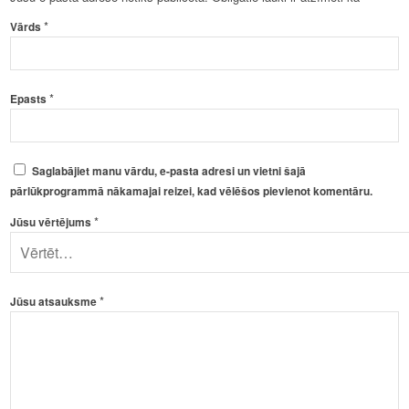
*
Vārds
*
Epasts
Saglabājiet manu vārdu, e-pasta adresi un vietni šajā
pārlūkprogrammā nākamajai reizei, kad vēlēšos pievienot komentāru.
*
Jūsu vērtējums
*
Jūsu atsauksme