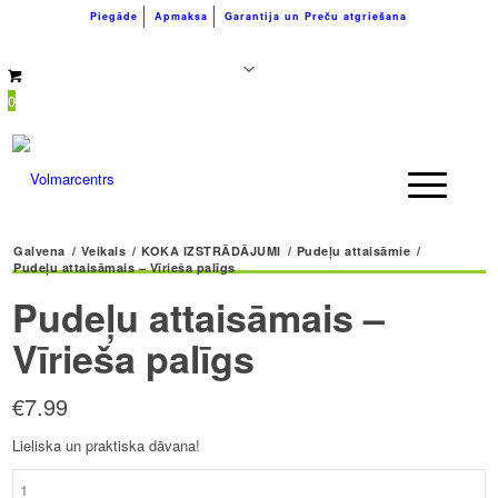
Piegāde
Apmaksa
Garantija un Preču atgriešana
+371 26183180
info@volmarcentrs.lv
0
Galvena
/
Veikals
/
KOKA IZSTRĀDĀJUMI
/
Pudeļu attaisāmie
/
Pudeļu attaisāmais – Vīrieša palīgs
Pudeļu attaisāmais –
Vīrieša palīgs
€
7.99
Lieliska un praktiska dāvana!
Pudeļu