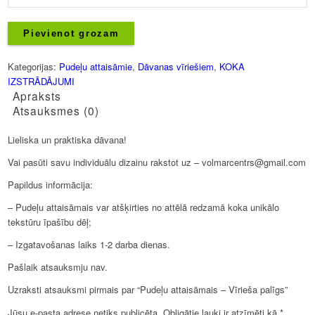
attaisāmais
-
Vīrieša
Pievienot grozam
palīgs
daudzums
Kategorijas:
Pudeļu attaisāmie
,
Dāvanas vīriešiem
,
KOKA
IZSTRĀDĀJUMI
Apraksts
Atsauksmes (0)
Lieliska un praktiska dāvana!
Vai pasūti savu individuālu dizainu rakstot uz – volmarcentrs@gmail.com
Papildus informācija:
– Pudeļu attaisāmais var atšķirties no attēlā redzamā koka unikālo
tekstūru īpašību dēļ;
– Izgatavošanas laiks 1-2 darba dienas.
Pašlaik atsauksmju nav.
Uzraksti atsauksmi pirmais par “Pudeļu attaisāmais – Vīrieša palīgs”
Jūsu e-pasta adrese netiks publicēta.
Obligātie lauki ir atzīmēti kā
*