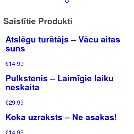
Saistītie Produkti
Atslēgu turētājs – Vācu aitas
suns
€
14.99
Pulkstenis – Laimīgie laiku
neskaita
€
29.99
Koka uzraksts – Ne asakas!
€
14.99