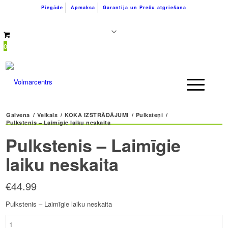
Piegāde
Apmaksa
Garantija un Preču atgriešana
+371 26183180
info@volmarcentrs.lv
0
Galvena
/
Veikals
/
KOKA IZSTRĀDĀJUMI
/
Pulksteņi
/
Pulkstenis – Laimīgie laiku neskaita
Pulkstenis – Laimīgie
laiku neskaita
€
44.99
Pulkstenis – Laimīgie laiku neskaita
Pulkstenis