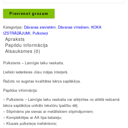
-
Laimīgie
laiku
Pievienot grozam
neskaita
daudzums
Kategorijas:
Dāvanas sievietēm
,
Dāvanas vīriešiem
,
KOKA
IZSTRĀDĀJUMI
,
Pulksteņi
Apraksts
Papildu informācija
Atsauksmes (0)
Pulkstenis – Laimīgie laiku neskaita.
Lieliski iederēsies Jūsu mājas interjerā.
Ražots no augstas kvalitātes bērza saplākšņa.
Papildus informācija:
– Pulkstenis – Laimīgie laiku neskaita var atšķirties no attēlā redzamā
bērza saplākšņa unikālo tekstūru īpašību dēļ;
– Stiprināms pie sienas ar metāliskiem stiprinājumiem;
– Komplektējas ar AA tipa batareju;
– Klusais pulksteņa mehānisms;