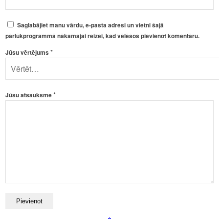
Saglabājiet manu vārdu, e-pasta adresi un vietni šajā
pārlūkprogrammā nākamajai reizei, kad vēlēšos pievienot komentāru.
*
Jūsu vērtējums
*
Jūsu atsauksme