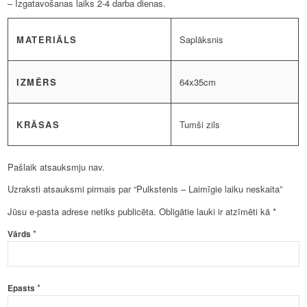
– Izgatavošanas laiks 2-4 darba dienas.
MATERIĀLS
Saplāksnis
IZMĒRS
64x35cm
KRĀSAS
Tumši zils
Pašlaik atsauksmju nav.
Uzraksti atsauksmi pirmais par “Pulkstenis – Laimīgie laiku neskaita”
Jūsu e-pasta adrese netiks publicēta.
Obligātie lauki ir atzīmēti kā
*
*
Vārds
*
Epasts