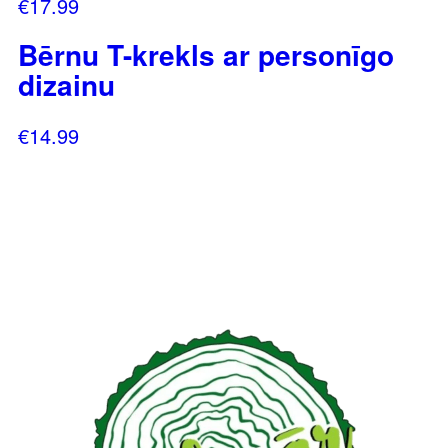
€
17.99
Bērnu T-krekls ar personīgo
dizainu
€
14.99