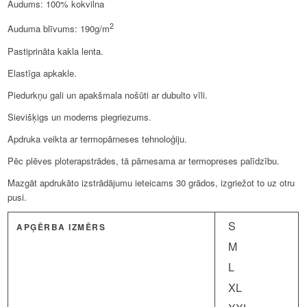
Audums: 100% kokvilna
2
Auduma blīvums: 190g/m
Pastiprināta kakla lenta.
Elastīga apkakle.
Piedurkņu gali un apakšmala nošūti ar dubulto vīli.
Sievišķigs un moderns piegriezums.
Apdruka veikta ar termopārneses tehnoloģiju.
Pēc plēves ploterapstrādes, tā pārnesama ar termopreses palīdzību.
Mazgāt apdrukāto izstrādājumu ieteicams 30 grādos, izgriežot to uz otru
pusi.
S
APĢĒRBA IZMĒRS
M
L
XL