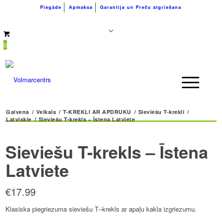
Piegāde
Apmaksa
Garantija un Preču atgriešana
+371 26183180
info@volmarcentrs.lv
0
Galvena
/
Veikals
/
T-KREKLI AR APDRUKU
/
Sieviešu T-krekli
/
Latviskie
/
Sieviešu T-krekls – Īstena Latviete
Sieviešu T-krekls – Īstena
Latviete
€
17.99
Klasiska piegriezuma sieviešu T–krekls ar apaļu kakla izgriezumu.