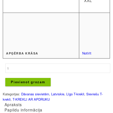
XXL
Notīrīt
APĢĒRBA KRĀSA
Sieviešu
T-
krekls
-
Pievienot grozam
Īstena
Latviete
Kategorijas:
Dāvanas sievietēm
,
Latviskie
,
Līgo T-krekli
,
Sieviešu T-
daudzums
krekli
,
T-KREKLI AR APDRUKU
Apraksts
Papildu informācija