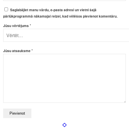
Saglabājiet manu vārdu, e-pasta adresi un vietni šajā
pārlūkprogrammā nākamajai reizei, kad vēlēšos pievienot komentāru.
*
Jūsu vērtējums
*
Jūsu atsauksme