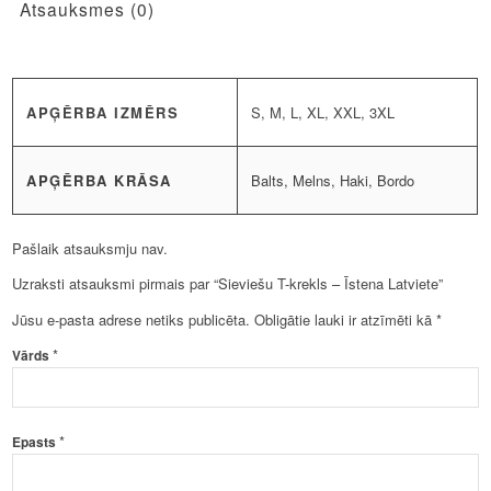
Atsauksmes (0)
APĢĒRBA IZMĒRS
S, M, L, XL, XXL, 3XL
APĢĒRBA KRĀSA
Balts, Melns, Haki, Bordo
Pašlaik atsauksmju nav.
Uzraksti atsauksmi pirmais par “Sieviešu T-krekls – Īstena Latviete”
Jūsu e-pasta adrese netiks publicēta.
Obligātie lauki ir atzīmēti kā
*
*
Vārds
*
Epasts