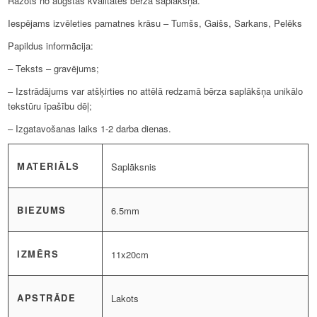
Ražots no augstas kvalitātes bērza saplākšņa.
Iespējams izvēleties pamatnes krāsu – Tumšs, Gaišs, Sarkans, Pelēks
Papildus informācija:
– Teksts – gravējums;
– Izstrādājums var atšķirties no attēlā redzamā bērza saplākšņa unikālo
tekstūru īpašību dēļ;
– Izgatavošanas laiks 1-2 darba dienas.
MATERIĀLS
Saplāksnis
BIEZUMS
6.5mm
IZMĒRS
11x20cm
APSTRĀDE
Lakots