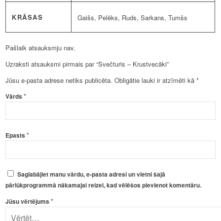
KRĀSAS
Gaišs, Pelēks, Ruds, Sarkans, Tumšs
Pašlaik atsauksmju nav.
Uzraksti atsauksmi pirmais par “Svečturis – Krustvecāki”
Jūsu e-pasta adrese netiks publicēta.
Obligātie lauki ir atzīmēti kā
*
*
Vārds
*
Epasts
Saglabājiet manu vārdu, e-pasta adresi un vietni šajā
pārlūkprogrammā nākamajai reizei, kad vēlēšos pievienot komentāru.
*
Jūsu vērtējums