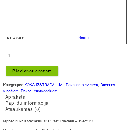
Notīrīt
KRĀSAS
Svečturis
-
Krustvecāki
daudzums
Pievienot grozam
Kategorijas:
KOKA IZSTRĀDĀJUMI
,
Dāvanas sievietēm
,
Dāvanas
vīriešiem
,
Dekori krustvecākiem
Apraksts
Papildu informācija
Atsauksmes (0)
Iepriecini krustvecākus ar stilizētu dāvanu – svečturi!