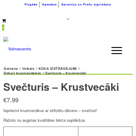
Piegāde
Apmaksa
Garantija un Preču atgriešana
+371 26183180
info@volmarcentrs.lv
0
Galvena
/
Veikals
/
KOKA IZSTRĀDĀJUMI
/
Dekori krustvecākiem
/
Svečturis – Krustvecāki
Svečturis – Krustvecāki
€
7.99
Iepriecini krustvecākus ar stilizētu dāvanu – svečturi!
Ražots no augstas kvalitātes bērza saplākšņa.