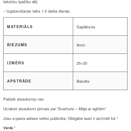
tekstūru īpašību dēļ;
– Izgatavošanas laiks 1-2 darba dienas.
MATERIĀLS
Saplāksnis
BIEZUMS
9mm
IZMĒRS
25×20
APSTRĀDE
Beicēts
Pašlaik atsauksmju nav.
Uzraksti atsauksmi pirmais par “Svečturis – Māja ar eglītēm”
Jūsu e-pasta adrese netiks publicēta.
Obligātie lauki ir atzīmēti kā
*
*
Vārds