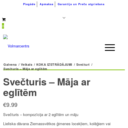
Piegāde
Apmaksa
Garantija un Preču atgriešana
+371 26183180
info@volmarcentrs.lv
0
Galvena
/
Veikals
/
KOKA IZSTRĀDĀJUMI
/
Svečturi
/
Svečturis – Māja ar eglītēm
Svečturis – Māja ar
eglītēm
€
9.99
Svečturis – kompozīcija ar 2 eglītēm un māju
Lieliska dāvana Ziemassvētkos ģimenes locekļiem, kolēģiem vai