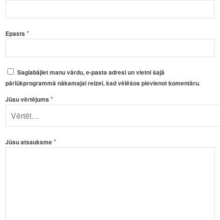
*
Epasts
Saglabājiet manu vārdu, e-pasta adresi un vietni šajā
pārlūkprogrammā nākamajai reizei, kad vēlēšos pievienot komentāru.
*
Jūsu vērtējums
*
Jūsu atsauksme