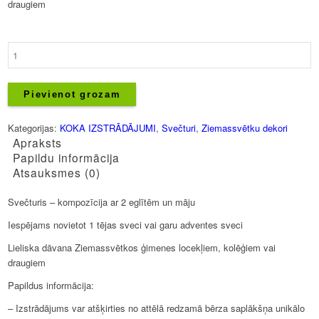
draugiem
Svečturis
-
Māja
ar
Pievienot grozam
eglītēm
daudzums
Kategorijas:
KOKA IZSTRĀDĀJUMI
,
Svečturi
,
Ziemassvētku dekori
Apraksts
Papildu informācija
Atsauksmes (0)
Svečturis – kompozīcija ar 2 eglītēm un māju
Iespējams novietot 1 tējas sveci vai garu adventes sveci
Lieliska dāvana Ziemassvētkos ģimenes locekļiem, kolēģiem vai
draugiem
Papildus informācija:
– Izstrādājums var atšķirties no attēlā redzamā bērza saplākšņa unikālo