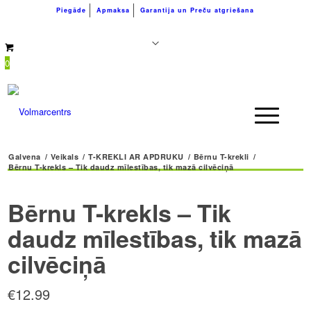
Piegāde
Apmaksa
Garantija un Preču atgriešana
+371 26183180
info@volmarcentrs.lv
0
Galvena
/
Veikals
/
T-KREKLI AR APDRUKU
/
Bērnu T-krekli
/
Bērnu T-krekls – Tik daudz mīlestības, tik mazā cilvēciņā
Bērnu T-krekls – Tik
daudz mīlestības, tik mazā
cilvēciņā
€
12.99