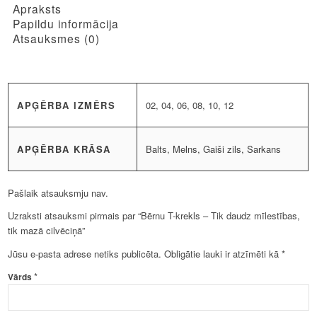
mīlestības,
Apraksts
tik
Papildu informācija
mazā
Atsauksmes (0)
cilvēciņā
daudzums
APĢĒRBA IZMĒRS
02, 04, 06, 08, 10, 12
APĢĒRBA KRĀSA
Balts, Melns, Gaiši zils, Sarkans
Pašlaik atsauksmju nav.
Uzraksti atsauksmi pirmais par “Bērnu T-krekls – Tik daudz mīlestības,
tik mazā cilvēciņā”
Jūsu e-pasta adrese netiks publicēta.
Obligātie lauki ir atzīmēti kā
*
*
Vārds