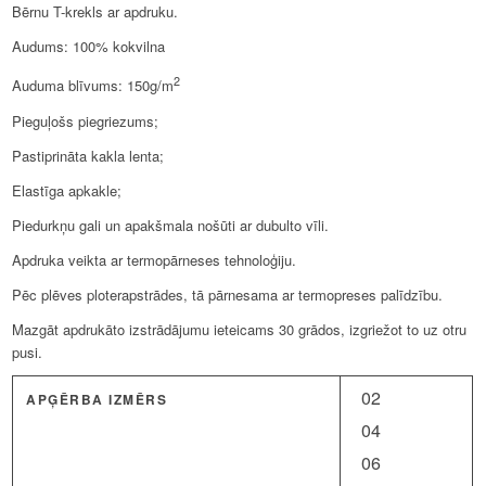
Bērnu T-krekls ar apdruku.
Audums: 100% kokvilna
2
Auduma blīvums: 150g/m
Pieguļošs piegriezums;
Pastiprināta kakla lenta;
Elastīga apkakle;
Piedurkņu gali un apakšmala nošūti ar dubulto vīli.
Apdruka veikta ar termopārneses tehnoloģiju.
Pēc plēves ploterapstrādes, tā pārnesama ar termopreses palīdzību.
Mazgāt apdrukāto izstrādājumu ieteicams 30 grādos, izgriežot to uz otru
pusi.
02
APĢĒRBA IZMĒRS
04
06