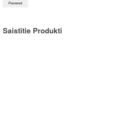
Saistītie Produkti
Sieviešu T-krekls ar personīgo
dizainu
€
19.99
Bērnu T-krekls – Mazais
saulstariņš
€
12.99
Bērnu T-krekls – Stipri mīlu