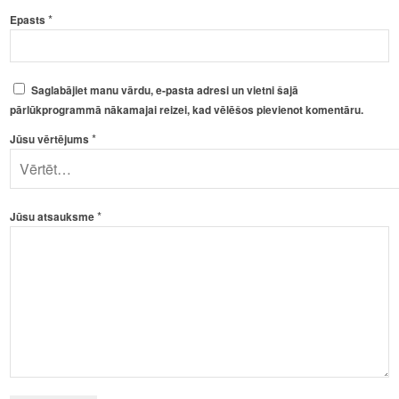
*
Epasts
Saglabājiet manu vārdu, e-pasta adresi un vietni šajā
pārlūkprogrammā nākamajai reizei, kad vēlēšos pievienot komentāru.
*
Jūsu vērtējums
*
Jūsu atsauksme