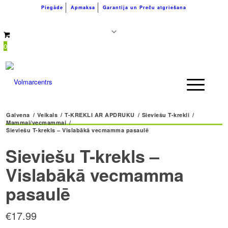
Piegāde
Apmaksa
Garantija un Preču atgriešana
+371 26183180
info@volmarcentrs.lv
0
Galvena
/
Veikals
/
T-KREKLI AR APDRUKU
/
Sieviešu T-krekli
/
Mammai/vecmammai
/
Sieviešu T-krekls – Vislabākā vecmamma pasaulē
Sieviešu T-krekls –
Vislabākā vecmamma
pasaulē
€
17.99