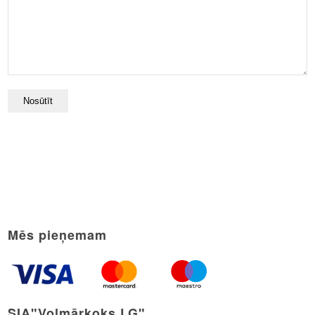
Mēs pieņemam
SIA"Volmārkoks LG"