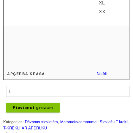
XL
XXL
Notīrīt
APĢĒRBA KRĀSA
Sieviešu
T-
krekls
-
Pievienot grozam
Vislabākā
vecmamma
Kategorijas:
Dāvanas sievietēm
,
Mammai/vecmammai
,
Sieviešu T-krekli
,
pasaulē
T-KREKLI AR APDRUKU
daudzums