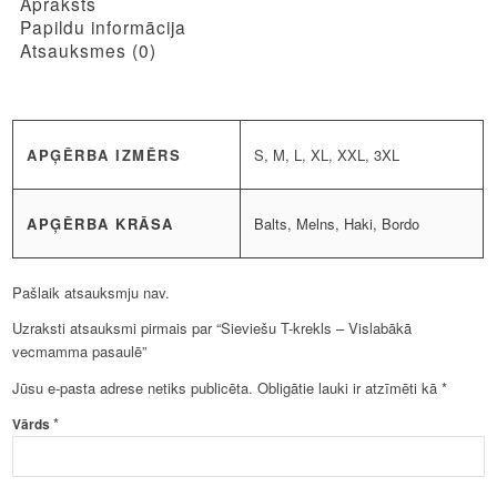
Apraksts
Papildu informācija
Atsauksmes (0)
APĢĒRBA IZMĒRS
S, M, L, XL, XXL, 3XL
APĢĒRBA KRĀSA
Balts, Melns, Haki, Bordo
Pašlaik atsauksmju nav.
Uzraksti atsauksmi pirmais par “Sieviešu T-krekls – Vislabākā
vecmamma pasaulē”
Jūsu e-pasta adrese netiks publicēta.
Obligātie lauki ir atzīmēti kā
*
*
Vārds