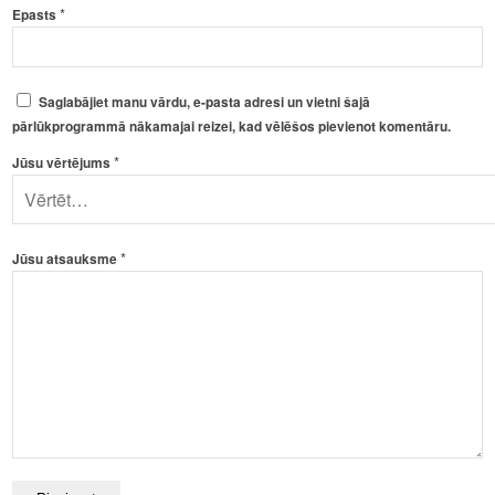
*
Epasts
Saglabājiet manu vārdu, e-pasta adresi un vietni šajā
pārlūkprogrammā nākamajai reizei, kad vēlēšos pievienot komentāru.
*
Jūsu vērtējums
*
Jūsu atsauksme