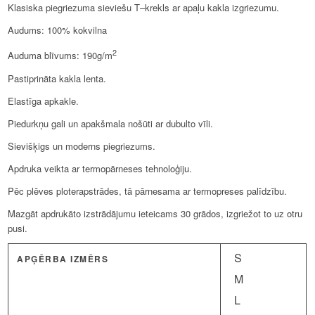
Klasiska piegriezuma sieviešu T–krekls ar apaļu kakla izgriezumu.
Audums: 100% kokvilna
2
Auduma blīvums: 190g/m
Pastiprināta kakla lenta.
Elastīga apkakle.
Piedurkņu gali un apakšmala nošūti ar dubulto vīli.
Sievišķigs un moderns piegriezums.
Apdruka veikta ar termopārneses tehnoloģiju.
Pēc plēves ploterapstrādes, tā pārnesama ar termopreses palīdzību.
Mazgāt apdrukāto izstrādājumu ieteicams 30 grādos, izgriežot to uz otru
pusi.
S
APĢĒRBA IZMĒRS
M
L