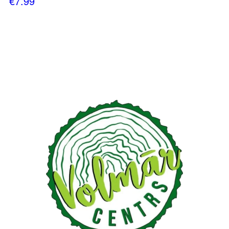
€
7.99