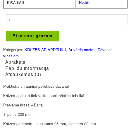
Notīrīt
KRĀSAS
Krūze
-
Andis
daudzums
Pievienot grozam
Kategorijas:
KRŪZES AR APDRUKU
,
Ar vārda nozīmi
,
Dāvanas
vīriešiem
Apraksts
Papildu informācija
Atsauksmes (0)
Praktiska un atmiņā paliekoša dāvana!
Krūzes apdruka tiek veikta sublimācijas tehnikā.
Pieejamā krāsa – Balta.
Tilpums 330 ml.
Krūzes parametri – augstums 95 mm, diametrs 82 mm.