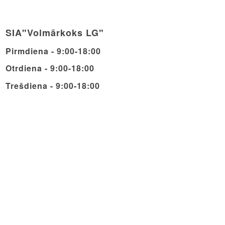
SIA"Volmārkoks LG"
Pirmdiena - 9:00-18:00
Otrdiena - 9:00-18:00
Trešdiena - 9:00-18:00
Ceturdiena - 9:00-18:00
Piektdiena - 9:00-18:00
Sestdiena - 9:00-14:00
Svētdiena - Brīvdiena
© Copyright - Volmarcentrs