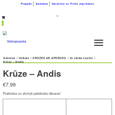
Piegāde
Apmaksa
Garantija un Preču atgriešana
+371 26183180
info@volmarcentrs.lv
0
Galvena
/
Veikals
/
KRŪZES AR APDRUKU
/
Ar vārda nozīmi
/
Krūze – Andis
Krūze – Andis
€
7.99
Praktiska un atmiņā paliekoša dāvana!