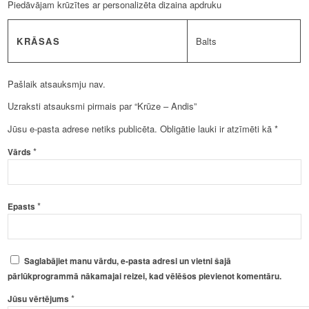
Piedāvājam krūzītes ar personalizēta dizaina apdruku
KRĀSAS
Balts
Pašlaik atsauksmju nav.
Uzraksti atsauksmi pirmais par “Krūze – Andis”
Jūsu e-pasta adrese netiks publicēta.
Obligātie lauki ir atzīmēti kā
*
*
Vārds
*
Epasts
Saglabājiet manu vārdu, e-pasta adresi un vietni šajā
pārlūkprogrammā nākamajai reizei, kad vēlēšos pievienot komentāru.
*
Jūsu vērtējums