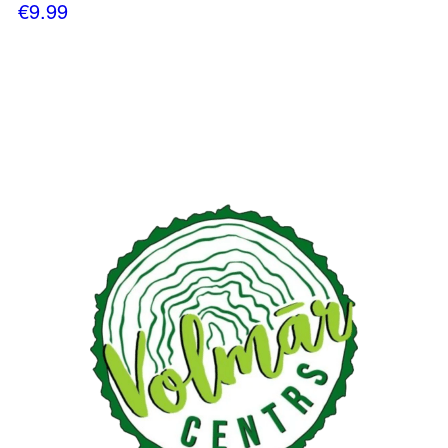
€
9.99