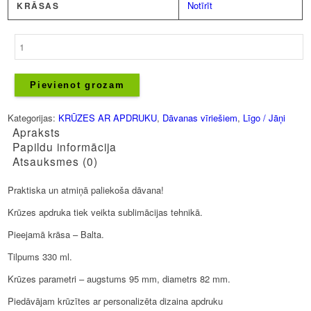
Notīrīt
KRĀSAS
Krūze
-
Labākais
līgotājs
Pievienot grozam
daudzums
Kategorijas:
KRŪZES AR APDRUKU
,
Dāvanas vīriešiem
,
Līgo / Jāņi
Apraksts
Papildu informācija
Atsauksmes (0)
Praktiska un atmiņā paliekoša dāvana!
Krūzes apdruka tiek veikta sublimācijas tehnikā.
Pieejamā krāsa – Balta.
Tilpums 330 ml.
Krūzes parametri – augstums 95 mm, diametrs 82 mm.
Piedāvājam krūzītes ar personalizēta dizaina apdruku