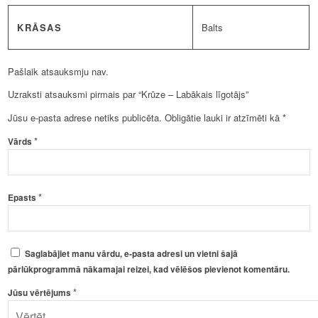
KRĀSAS
Balts
Pašlaik atsauksmju nav.
Uzraksti atsauksmi pirmais par “Krūze – Labākais līgotājs”
Jūsu e-pasta adrese netiks publicēta.
Obligātie lauki ir atzīmēti kā
*
*
Vārds
*
Epasts
Saglabājiet manu vārdu, e-pasta adresi un vietni šajā
pārlūkprogrammā nākamajai reizei, kad vēlēšos pievienot komentāru.
*
Jūsu vērtējums