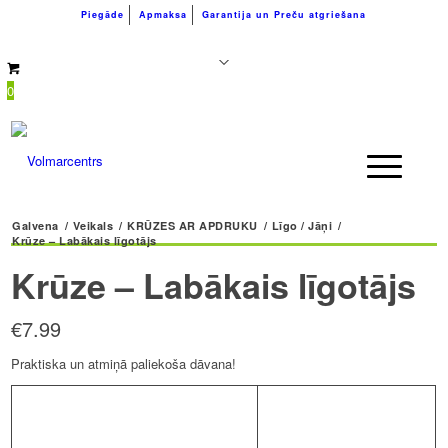
Piegāde
Apmaksa
Garantija un Preču atgriešana
+371 26183180
info@volmarcentrs.lv
0
Galvena
/
Veikals
/
KRŪZES AR APDRUKU
/
Līgo / Jāņi
/
Krūze – Labākais līgotājs
Krūze – Labākais līgotājs
€
7.99
Praktiska un atmiņā paliekoša dāvana!