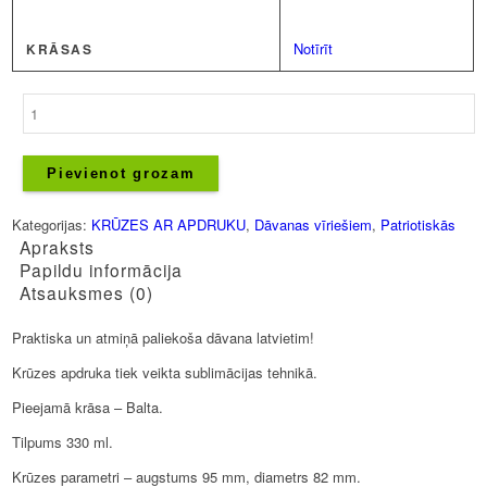
Notīrīt
KRĀSAS
Krūze
-
Latvietis
ar
Pievienot grozam
sirsniņu
daudzums
Kategorijas:
KRŪZES AR APDRUKU
,
Dāvanas vīriešiem
,
Patriotiskās
Apraksts
Papildu informācija
Atsauksmes (0)
Praktiska un atmiņā paliekoša dāvana latvietim!
Krūzes apdruka tiek veikta sublimācijas tehnikā.
Pieejamā krāsa – Balta.
Tilpums 330 ml.
Krūzes parametri – augstums 95 mm, diametrs 82 mm.