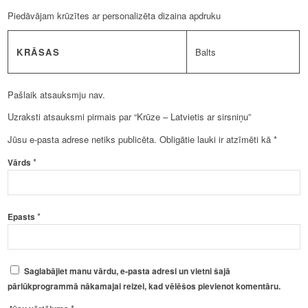
Piedāvājam krūzītes ar personalizēta dizaina apdruku
KRĀSAS
Balts
Pašlaik atsauksmju nav.
Uzraksti atsauksmi pirmais par “Krūze – Latvietis ar sirsniņu”
Jūsu e-pasta adrese netiks publicēta.
Obligātie lauki ir atzīmēti kā
*
*
Vārds
*
Epasts
Saglabājiet manu vārdu, e-pasta adresi un vietni šajā
pārlūkprogrammā nākamajai reizei, kad vēlēšos pievienot komentāru.