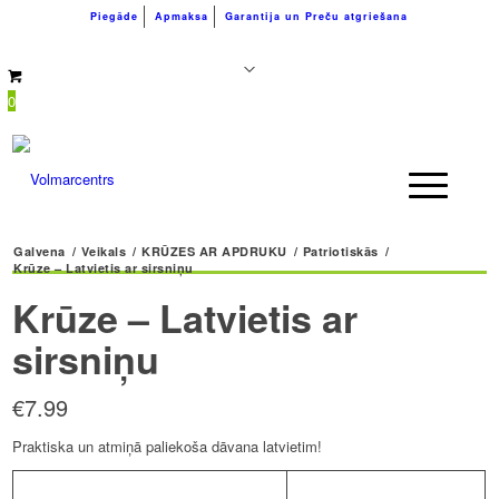
Piegāde
Apmaksa
Garantija un Preču atgriešana
+371 26183180
info@volmarcentrs.lv
0
Galvena
/
Veikals
/
KRŪZES AR APDRUKU
/
Patriotiskās
/
Krūze – Latvietis ar sirsniņu
Krūze – Latvietis ar
sirsniņu
€
7.99
Praktiska un atmiņā paliekoša dāvana latvietim!