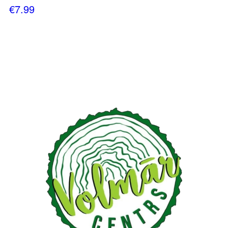
€
7.99