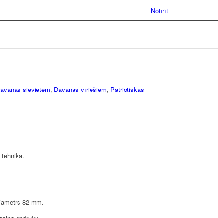
Notīrīt
āvanas sievietēm
,
Dāvanas vīriešiem
,
Patriotiskās
 tehnikā.
diametrs 82 mm.
izaina apdruku