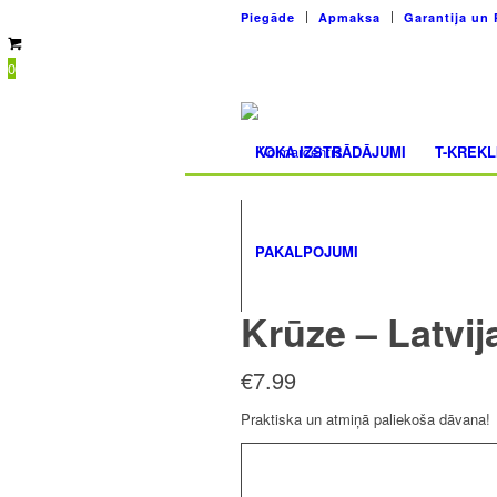
Piegāde
Apmaksa
Garantija un 
0
KOKA IZSTRĀDĀJUMI
T-KREKL
PAKALPOJUMI
Krūze – Latvij
€
7.99
Praktiska un atmiņā paliekoša dāvana!