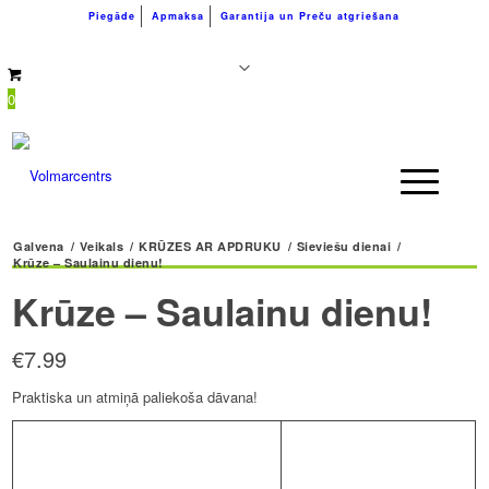
Piegāde
Apmaksa
Garantija un Preču atgriešana
+371 26183180
info@volmarcentrs.lv
0
Galvena
/
Veikals
/
KRŪZES AR APDRUKU
/
Sieviešu dienai
/
Krūze – Saulainu dienu!
Krūze – Saulainu dienu!
€
7.99
Praktiska un atmiņā paliekoša dāvana!