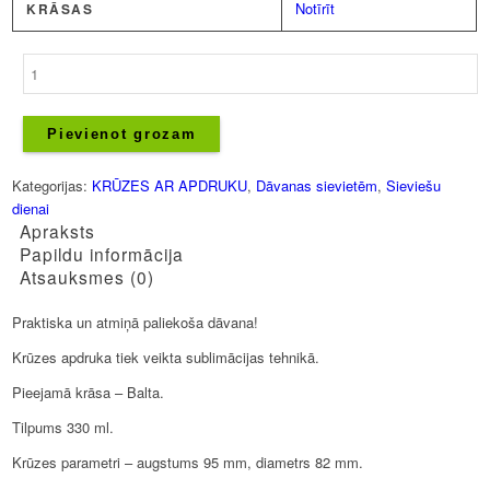
Notīrīt
KRĀSAS
Krūze
-
Saulainu
dienu!
Pievienot grozam
daudzums
Kategorijas:
KRŪZES AR APDRUKU
,
Dāvanas sievietēm
,
Sieviešu
dienai
Apraksts
Papildu informācija
Atsauksmes (0)
Praktiska un atmiņā paliekoša dāvana!
Krūzes apdruka tiek veikta sublimācijas tehnikā.
Pieejamā krāsa – Balta.
Tilpums 330 ml.
Krūzes parametri – augstums 95 mm, diametrs 82 mm.