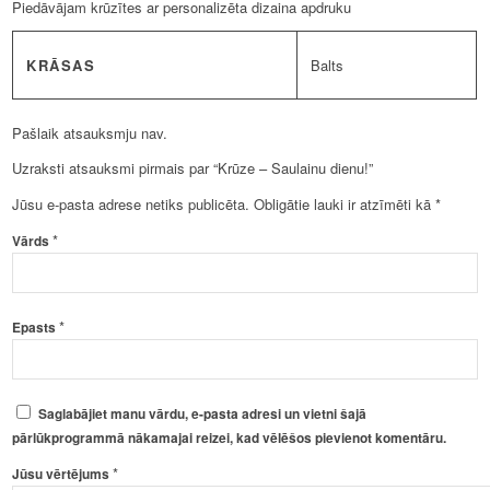
Piedāvājam krūzītes ar personalizēta dizaina apdruku
KRĀSAS
Balts
Pašlaik atsauksmju nav.
Uzraksti atsauksmi pirmais par “Krūze – Saulainu dienu!”
Jūsu e-pasta adrese netiks publicēta.
Obligātie lauki ir atzīmēti kā
*
*
Vārds
*
Epasts
Saglabājiet manu vārdu, e-pasta adresi un vietni šajā
pārlūkprogrammā nākamajai reizei, kad vēlēšos pievienot komentāru.
*
Jūsu vērtējums