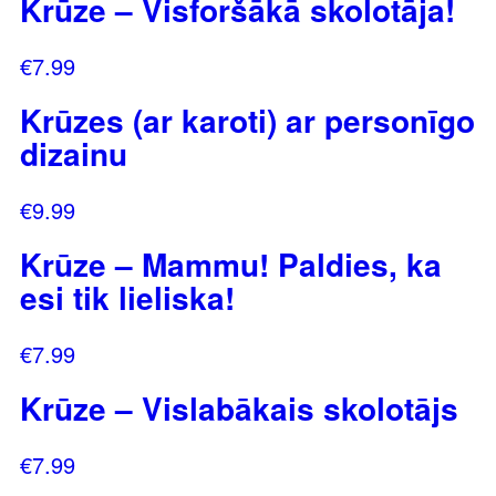
Krūze – Visforšākā skolotāja!
€
7.99
Krūzes (ar karoti) ar personīgo
dizainu
€
9.99
Krūze – Mammu! Paldies, ka
esi tik lieliska!
€
7.99
Krūze – Vislabākais skolotājs
€
7.99