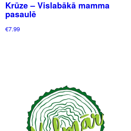
Krūze – Vislabākā mamma
pasaulē
€
7.99