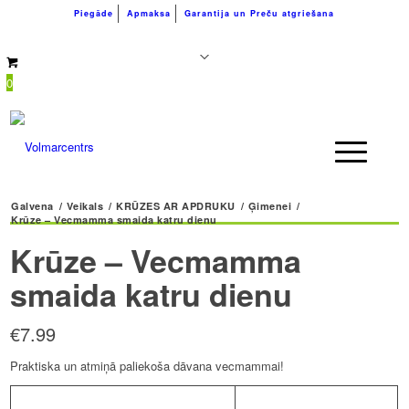
Piegāde
Apmaksa
Garantija un Preču atgriešana
+371 26183180
info@volmarcentrs.lv
0
Galvena
/
Veikals
/
KRŪZES AR APDRUKU
/
Ģimenei
/
Krūze – Vecmamma smaida katru dienu
Krūze – Vecmamma
smaida katru dienu
€
7.99
Praktiska un atmiņā paliekoša dāvana vecmammai!