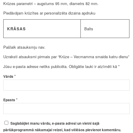
Krūzes parametri – augstums 95 mm, diametrs 82 mm.
Piedāvājam krūzītes ar personalizēta dizaina apdruku
KRĀSAS
Balts
Pašlaik atsauksmju nav.
Uzraksti atsauksmi pirmais par “Krūze – Vecmamma smaida katru dienu”
Jūsu e-pasta adrese netiks publicēta.
Obligātie lauki ir atzīmēti kā
*
*
Vārds
*
Epasts
Saglabājiet manu vārdu, e-pasta adresi un vietni šajā
pārlūkprogrammā nākamajai reizei, kad vēlēšos pievienot komentāru.