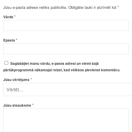
Jūsu e-pasta adrese netiks publicēta.
Obligātie lauki ir atzīmēti kā
*
*
Vārds
*
Epasts
Saglabājiet manu vārdu, e-pasta adresi un vietni šajā
pārlūkprogrammā nākamajai reizei, kad vēlēšos pievienot komentāru.
*
Jūsu vērtējums
*
Jūsu atsauksme