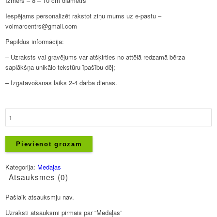
Izmērs – 8 – 10 cm diametrs
Iespējams personalizēt rakstot ziņu mums uz e-pastu –
volmarcentrs@gmail.com
Papildus informācija:
– Uzraksts vai gravējums var atšķirties no attēlā redzamā bērza
saplākšņa unikālo tekstūru īpašību dēļ;
– Izgatavošanas laiks 2-4 darba dienas.
Medaļas
daudzums
Pievienot grozam
Kategorija:
Medaļas
Atsauksmes (0)
Pašlaik atsauksmju nav.
Uzraksti atsauksmi pirmais par “Medaļas”