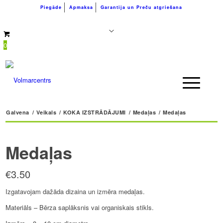
Piegāde
Apmaksa
Garantija un Preču atgriešana
+371 26183180
info@volmarcentrs.lv
0
Galvena
/
Veikals
/
KOKA IZSTRĀDĀJUMI
/
Medaļas
/
Medaļas
Medaļas
€
3.50
Izgatavojam dažāda dizaina un izmēra medaļas.
Materiāls – Bērza saplāksnis vai organiskais stikls.