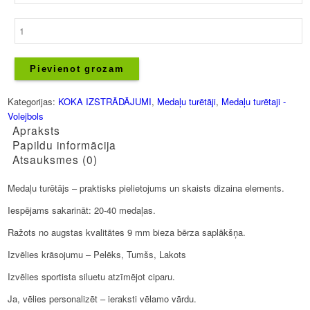
Medaļu
turētājs
-
Volejbols
Pievienot grozam
-
7
Kategorijas:
KOKA IZSTRĀDĀJUMI
,
Medaļu turētāji
,
Medaļu turētaji -
daudzums
Volejbols
Apraksts
Papildu informācija
Atsauksmes (0)
Medaļu turētājs – praktisks pielietojums un skaists dizaina elements.
Iespējams sakarināt: 20-40 medaļas.
Ražots no augstas kvalitātes 9 mm bieza bērza saplākšņa.
Izvēlies krāsojumu – Pelēks, Tumšs, Lakots
Izvēlies sportista siluetu atzīmējot ciparu.
Ja, vēlies personalizēt – ieraksti vēlamo vārdu.