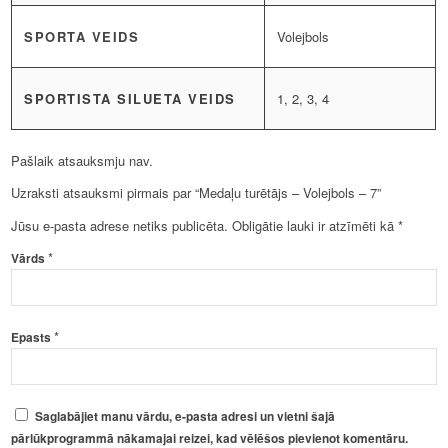
SPORTA VEIDS
Volejbols
SPORTISTA SILUETA VEIDS
1, 2, 3, 4
Pašlaik atsauksmju nav.
Uzraksti atsauksmi pirmais par “Medaļu turētājs – Volejbols – 7”
Jūsu e-pasta adrese netiks publicēta.
Obligātie lauki ir atzīmēti kā
*
*
Vārds
*
Epasts
Saglabājiet manu vārdu, e-pasta adresi un vietni šajā
pārlūkprogrammā nākamajai reizei, kad vēlēšos pievienot komentāru.