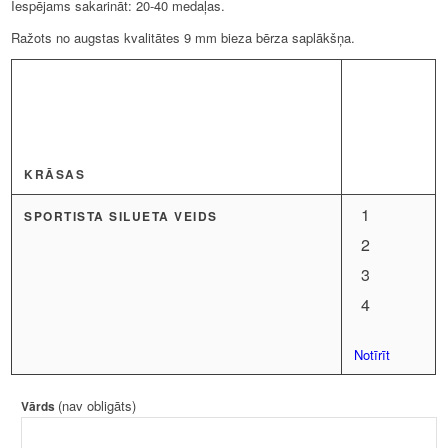
Iespējams sakarināt: 20-40 medaļas.
Ražots no augstas kvalitātes 9 mm bieza bērza saplākšņa.
KRĀSAS
1
SPORTISTA SILUETA VEIDS
2
3
4
Notīrīt
(nav obligāts)
Vārds