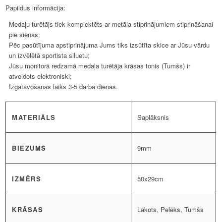
Papildus informācija:
Medaļu turētājs tiek komplektēts ar metāla stiprinājumiem stiprināšanai
pie sienas;
Pēc pasūtījuma apstiprinājuma Jums tiks izsūtīta skice ar Jūsu vārdu
un izvēlētā sportista siluetu;
Jūsu monitorā redzamā medaļa turētāja krāsas tonis (Tumšs) ir
atveidots elektroniski;
Izgatavošanas laiks 3-5 darba dienas.
MATERIĀLS
Saplāksnis
BIEZUMS
9mm
IZMĒRS
50x29cm
KRĀSAS
Lakots, Pelēks, Tumšs