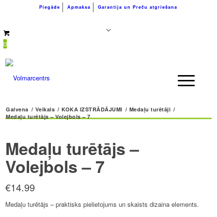
Piegāde
Apmaksa
Garantija un Preču atgriešana
+371 26183180
info@volmarcentrs.lv
0
Galvena
/
Veikals
/
KOKA IZSTRĀDĀJUMI
/
Medaļu turētāji
/
Medaļu turētājs – Volejbols – 7
Medaļu turētājs –
Volejbols – 7
€
14.99
Medaļu turētājs – praktisks pielietojums un skaists dizaina elements.