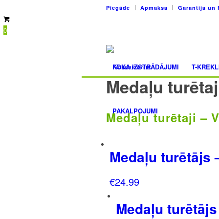
Piegāde
Apmaksa
Garantija un 
0
KOKA IZSTRĀDĀJUMI
T-KREKL
Medaļu turētaj
PAKALPOJUMI
Medaļu turētaji – 
Medaļu turētājs 
€
24.99
Medaļu turētājs