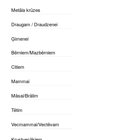
Metāla krūzes
Draugam / Draudzenei
Ģimenei
Bērniem/Mazbērniem
Citiem
Mammai
Māsai/Brālim
Tētim
Vecmammai/Vectēvam
Krustvecākiem