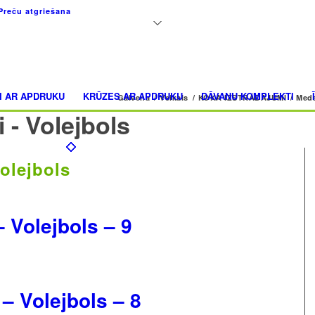
+371 26183180
Preču atgriešana
I AR APDRUKU
KRŪZES AR APDRUKU
DĀVANU KOMPLEKTI
Galvena
/
Veikals
/
KOKA IZSTRĀDĀJUMI
/
Meda
i - Volejbols
Volejbols
– Volejbols – 9
 – Volejbols – 8