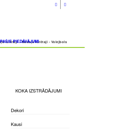
info@volmarcentrs.lv
ĪPAŠIE PIEDĀVĀJUMI
ļu turētāji
/
Medaļu turētaji - Volejbols
KOKA IZSTRĀDĀJUMI
Dekori
Kausi