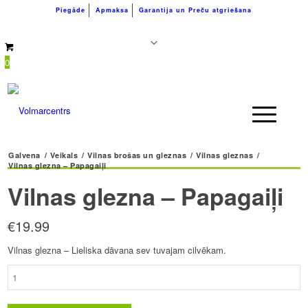
Piegāde
Apmaksa
Garantija un Preču atgriešana
+371 26183180
info@volmarcentrs.lv
0
Galvena
/
Veikals
/
Vilnas brošas un gleznas
/
Vilnas gleznas
/
Vilnas glezna – Papagaiļi
Vilnas glezna – Papagaiļi
€
19.99
Vilnas glezna – Lieliska dāvana sev tuvajam cilvēkam.
Vilnas
glezna
-