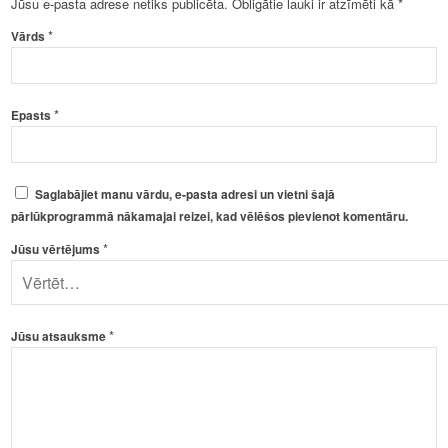
Jūsu e-pasta adrese netiks publicēta.
Obligātie lauki ir atzīmēti kā
*
*
Vārds
*
Epasts
Saglabājiet manu vārdu, e-pasta adresi un vietni šajā
pārlūkprogrammā nākamajai reizei, kad vēlēšos pievienot komentāru.
*
Jūsu vērtējums
*
Jūsu atsauksme