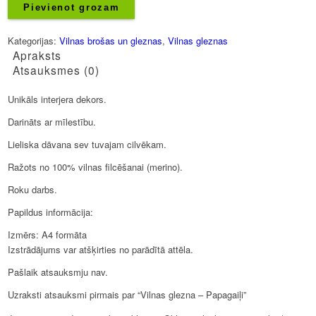
Papagaiļi
Pievienot grozam
daudzums
Kategorijas:
Vilnas brošas un gleznas
,
Vilnas gleznas
Apraksts
Atsauksmes (0)
Unikāls interjera dekors.
Darināts ar mīlestību.
Lieliska dāvana sev tuvajam cilvēkam.
Ražots no 100% vilnas filcēšanai (merino).
Roku darbs.
Papildus informācija:
Izmērs: A4 formāta
Izstrādājums var atšķirties no parādītā attēla.
Pašlaik atsauksmju nav.
Uzraksti atsauksmi pirmais par “Vilnas glezna – Papagaiļi”